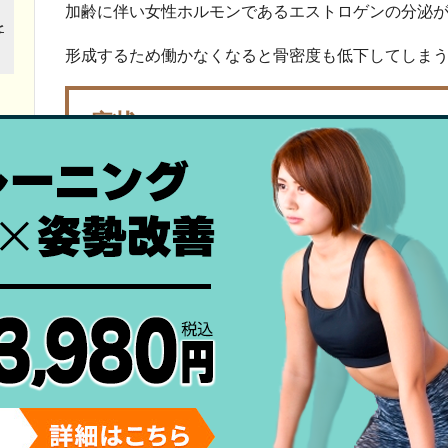
加齢に伴い女性ホルモンであるエストロゲンの分泌
形成するため働かなくなると骨密度も低下してしま
症状
初期は立ち上がり時の痛みがでますが、進行してし
出てきてしまします。
関節軟骨がすり減ることで関節液の量が増え、膝に
水が溜まることによって膝が曲げ伸ばししづらかっ
あります。
施術と予防