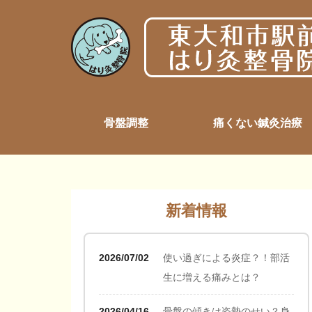
骨盤調整
痛くない鍼灸治療
新着情報
2026/07/02
使い過ぎによる炎症？！部活
生に増える痛みとは？
2026/04/16
骨盤の傾きは姿勢のせい？身