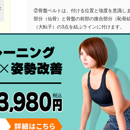
②骨盤ベルトは、付ける位置と強度を意識し
部分（仙骨）と骨盤の前部の接合部分（恥骨
（大転子）の3点を結ぶラインに付けます。
③骨盤ベルトは、一度、装着してから体に合
ものは、骨盤を固定する効果がないのと、む
症状を改善するために
赤ちゃんのお世話をしつつ、産後ベルトの使用は、
という声が聞かれます。腰痛や下半身のむくみなど