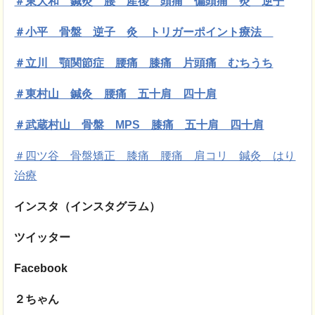
＃東大和 鍼灸 腰 産後 頭痛 偏頭痛 灸 逆子
＃小平 骨盤 逆子 灸 トリガーポイント療法
＃立川 顎関節症 腰痛 膝痛 片頭痛 むちうち
＃東村山 鍼灸 腰痛 五十肩 四十肩
＃武蔵村山 骨盤 MPS 膝痛 五十肩 四十肩
＃四ツ谷 骨盤矯正 膝痛 腰痛 肩コリ 鍼灸 はり
治療
インスタ（インスタグラム）
ツイッター
Facebook
２ちゃん