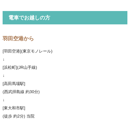
電車でお越しの方
羽田空港から
[羽田空港](東京モノレール)
↓
[浜松町](JR山手線)
↓
[高田馬場駅]
(西武拝島線 約30分)
↓
[東大和市駅]
(徒歩 約2分) 当院