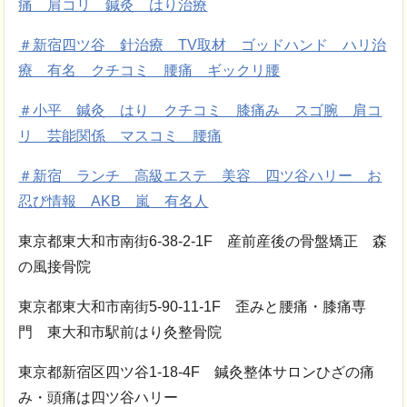
痛 肩コリ 鍼灸 はり治療
＃新宿四ツ谷 針治療 TV取材 ゴッドハンド ハリ治
療 有名 クチコミ 腰痛 ギックリ腰
＃小平 鍼灸 はり クチコミ 膝痛み スゴ腕 肩コ
リ 芸能関係 マスコミ 腰痛
＃新宿 ランチ 高級エステ 美容 四ツ谷ハリー お
忍び情報 AKB 嵐 有名人
東京都東大和市南街6-38-2-1F 産前産後の骨盤矯正 森
の風接骨院
東京都東大和市南街5-90-11-1F 歪みと腰痛・膝痛専
門 東大和市駅前はり灸整骨院
東京都新宿区四ツ谷1-18-4F 鍼灸整体サロンひざの痛
み・頭痛は四ツ谷ハリー