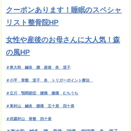
クーポンあります！睡眠のスペシャ
リスト整骨院HP
女性や産後のお母さんに大人気！森
の風HP
＃東大和 鍼灸 腰 産後 灸 逆子
＃小平 骨盤 逆子 灸 トリガーポイント療法
＃立川 顎関節症 腰痛 膝痛 むちうち
＃東村山 鍼灸 腰痛 五十肩 四十肩
＃武蔵村山 骨盤 四十肩