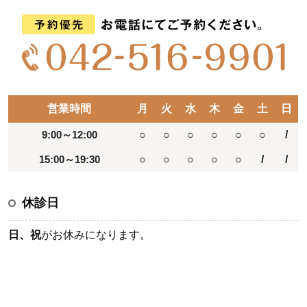
営業時間
月
火
水
木
金
土
日
9:00～12:00
○
○
○
○
○
○
/
15:00～19:30
○
○
○
○
○
/
/
休診日
日、祝
がお休みになります。