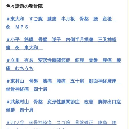
色々話題の整骨院
＃東大和 すご腕 膝痛 半月板 骨盤 腰 産後
灸 ＭＰＳ
＃小平 筋膜
骨盤 逆子 内側半月損傷 三叉神経
痛 灸 東大和
＃立川 有名 変形性膝関節症 筋膜 骨盤 腰痛 膝
痛 むちうち
＃東村山 骨盤 膝痛 腰痛 五十肩 顔面神経麻痺
坐骨神経痛 四十肩
＃武蔵村山 骨盤 変形性膝関節症 改善 胸郭出口症
候群 四十肩
＃四ツ谷 坐骨神経痛 スゴ腕 骨盤矯正 膝痛 腰