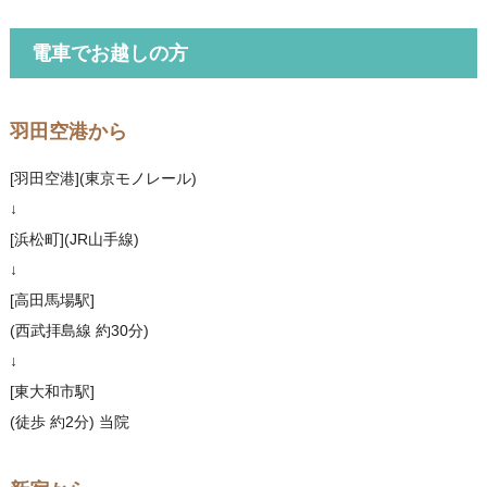
電車でお越しの方
羽田空港から
[羽田空港](東京モノレール)
↓
[浜松町](JR山手線)
↓
[高田馬場駅]
(西武拝島線 約30分)
↓
[東大和市駅]
(徒歩 約2分) 当院