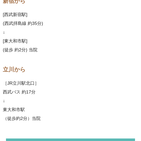
新宿から
[西武新宿駅]
(西武拝島線 約35分)
↓
[東大和市駅]
(徒歩 約2分) 当院
立川から
［JR立川駅北口］
西武バス 約17分
↓
東大和市駅
（徒歩約2分）当院