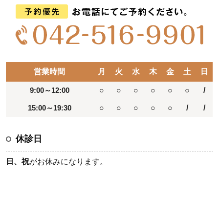
営業時間
月
火
水
木
金
土
日
9:00～12:00
○
○
○
○
○
○
/
15:00～19:30
○
○
○
○
○
/
/
休診日
日、祝
がお休みになります。