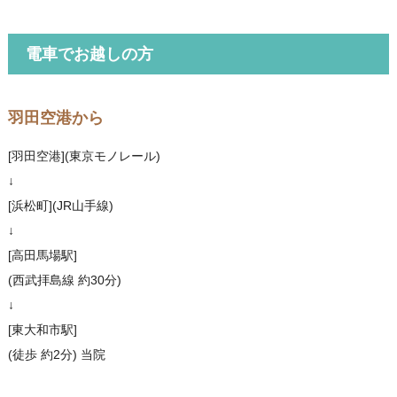
電車でお越しの方
羽田空港から
[羽田空港](東京モノレール)
↓
[浜松町](JR山手線)
↓
[高田馬場駅]
(西武拝島線 約30分)
↓
[東大和市駅]
(徒歩 約2分) 当院