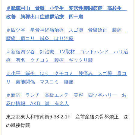
＃武蔵村山 骨盤 小学生 変形性膝関節症 高校生
改善 胸郭出口症候群治療 四十肩
＃四ツ谷 坐骨神経痛治療 スゴ腕 骨盤矯正 膝痛
腰痛 肩コリ 鍼灸 はり治療
＃新宿四ツ谷 針治療 TV取材 ゴッドハンド ハリ治
療 有名 クチコミ 腰痛 ギックリ腰
＃小平 鍼灸 はり クチコミ 膝痛み スゴ腕 肩コ
リ 芸能関係 マスコミ 腰痛
＃新宿 ランチ 高級エステ 美容 四ツ谷ハリー お
忍び情報 AKB 嵐 有名人
東京都東大和市南街6-38-2-1F 産前産後の骨盤矯正 森
の風接骨院