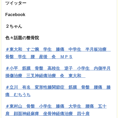
ツイッター
Facebook
２ちゃん
色々話題の整骨院
＃東大和 すご腕 学生 膝痛 中学生 半月板治療
骨盤 学生 腰 産後 灸 ＭＰＳ
＃小平 筋膜
骨盤 高校生 逆子 小学生 内側半月
損傷治療 三叉神経痛治療 灸 東大和
＃立川 有名 変形性膝関節症 筋膜 骨盤 腰痛 膝
痛 むちうち
＃東村山 骨盤 小学生 膝痛 大学生 腰痛 五十
肩 顔面神経麻痺 坐骨神経痛治療 四十肩