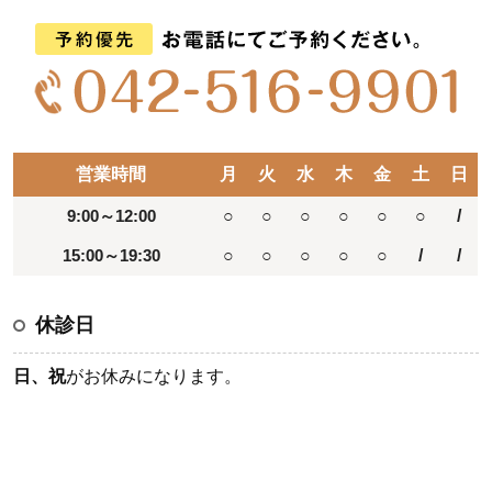
営業時間
月
火
水
木
金
土
日
9:00～12:00
○
○
○
○
○
○
/
15:00～19:30
○
○
○
○
○
/
/
休診日
日、祝
がお休みになります。