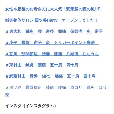
女性や産後のお母さんに大人気！変形膝の森の風HP
鍼灸整体サロン 四ツ谷Harry オープンしました！
＃東大和 鍼灸 腰 産後 頭痛 偏頭痛 灸 逆子
＃小平 骨盤 逆子 灸 トリガーポイント療法
＃立川 顎関節症 腰痛 膝痛 片頭痛 むちうち
＃東村山 鍼灸 腰痛 五十肩 四十肩
＃武蔵村山 骨盤 MPS 膝痛 五十肩 四十肩
＃四ツ谷 骨盤矯正 膝痛 腰痛 肩コリ 鍼灸 はり
療
インスタ（インスタグラム）