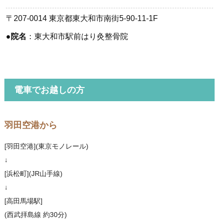
〒207-0014 東京都東大和市南街5-90-11-1F
●
院名
：東大和市駅前はり灸整骨院
電車でお越しの方
羽田空港から
[羽田空港](東京モノレール)
↓
[浜松町](JR山手線)
↓
[高田馬場駅]
(西武拝島線 約30分)