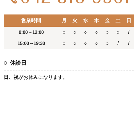
営業時間
月
火
水
木
金
土
日
9:00～12:00
○
○
○
○
○
○
/
15:00～19:30
○
○
○
○
○
/
/
休診日
日、祝
がお休みになります。