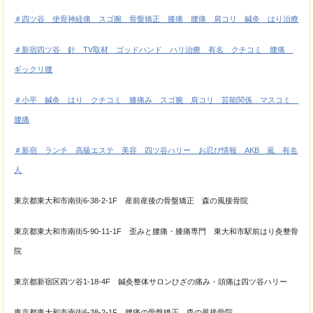
＃四ツ谷 坐骨神経痛 スゴ腕 骨盤矯正 膝痛 腰痛 肩コリ 鍼灸 はり治療
＃新宿四ツ谷 針 TV取材 ゴッドハンド ハリ治療 有名 クチコミ 腰痛
ギックリ腰
＃小平 鍼灸 はり クチコミ 膝痛み スゴ腕 肩コリ 芸能関係 マスコミ
腰痛
＃新宿 ランチ 高級エステ 美容 四ツ谷ハリー お忍び情報 AKB 嵐 有名
人
東京都東大和市南街6-38-2-1F 産前産後の骨盤矯正 森の風接骨院
東京都東大和市南街5-90-11-1F 歪みと腰痛・膝痛専門 東大和市駅前はり灸整骨
院
東京都新宿区四ツ谷1-18-4F 鍼灸整体サロンひざの痛み・頭痛は四ツ谷ハリー
東京都東大和市南街6-38-2-1F 腰痛の骨盤矯正 森の風接骨院