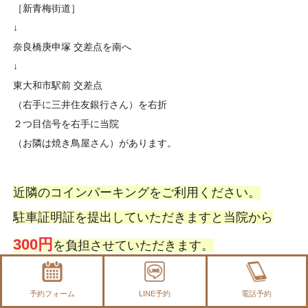
［新青梅街道］
↓
奈良橋庚申塚 交差点を南へ
↓
東大和市駅前 交差点
（右手に三井住友銀行さん）を右折
２つ目信号を右手に当院
（お隣は焼き鳥屋さん）があります。
近隣のコインパーキングをご利用ください。
駐車証明証を提出していただきますと当院から
300円
を負担させていただきます。
※
駐車証明書
がない場合は、一部負担出来かねま
予約フォーム
LINE予約
電話予約
すので、ご了承ください。