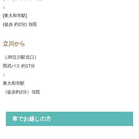
↓
[東大和市駅]
(徒歩 約2分) 当院
立川から
［JR立川駅北口］
西武バス 約17分
↓
東大和市駅
（徒歩約2分）当院
車でお越しの方