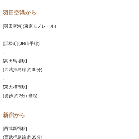
羽田空港から
[羽田空港](東京モノレール)
↓
[浜松町](JR山手線)
↓
[高田馬場駅]
(西武拝島線 約30分)
↓
[東大和市駅]
(徒歩 約2分) 当院
新宿から
[西武新宿駅]
(西武拝島線 約35分)