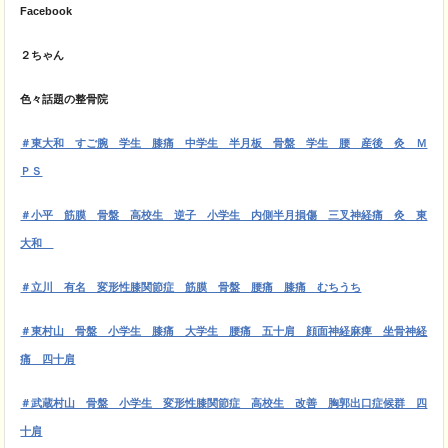
Facebook
２ちゃん
色々話題の整骨院
＃東大和 すご腕 学生 膝痛 中学生 半月板 骨盤 学生 腰 産後 灸 Ｍ
ＰＳ
＃小平 筋膜
骨盤 高校生 逆子 小学生 内側半月損傷 三叉神経痛 灸 東
大和
＃立川 有名 変形性膝関節症 筋膜 骨盤 腰痛 膝痛 むちうち
＃東村山 骨盤 小学生 膝痛 大学生 腰痛 五十肩 顔面神経麻痺 坐骨神経
痛 四十肩
＃武蔵村山 骨盤 小学生 変形性膝関節症 高校生 改善 胸郭出口症候群 四
十肩