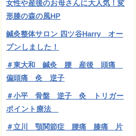
女性や産後のお母さんに大人気！変
形膝の森の風HP
鍼灸整体サロン 四ツ谷Harry オー
プンしました！
＃東大和 鍼灸 腰 産後 頭痛
偏頭痛 灸 逆子
＃小平 骨盤 逆子 灸 トリガー
ポイント療法
＃立川 顎関節症 腰痛 膝痛 片