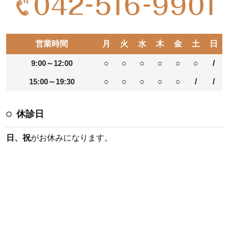
営業時間
月
火
水
木
金
土
日
9:00～12:00
○
○
○
○
○
○
/
15:00～19:30
○
○
○
○
○
/
/
休診日
日、祝
がお休みになります。