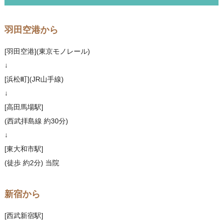
羽田空港から
[羽田空港](東京モノレール)
↓
[浜松町](JR山手線)
↓
[高田馬場駅]
(西武拝島線 約30分)
↓
[東大和市駅]
(徒歩 約2分) 当院
新宿から
[西武新宿駅]