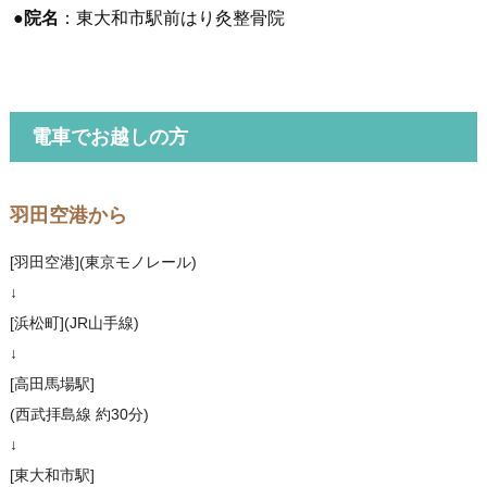
●
院名
：東大和市駅前はり灸整骨院
電車でお越しの方
羽田空港から
[羽田空港](東京モノレール)
↓
[浜松町](JR山手線)
↓
[高田馬場駅]
(西武拝島線 約30分)
↓
[東大和市駅]