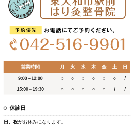
営業時間
月
火
水
木
金
土
日
9:00～12:00
○
○
○
○
○
○
/
15:00～19:30
○
○
○
○
○
/
/
休診日
日、祝
がお休みになります。