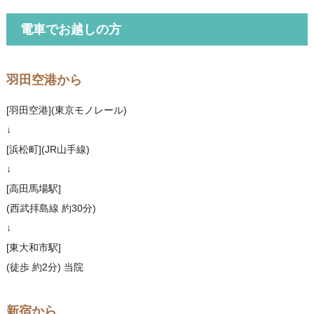
電車でお越しの方
羽田空港から
[羽田空港](東京モノレール)
↓
[浜松町](JR山手線)
↓
[高田馬場駅]
(西武拝島線 約30分)
↓
[東大和市駅]
(徒歩 約2分) 当院
新宿から