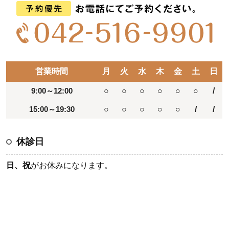
営業時間
月
火
水
木
金
土
日
9:00～12:00
○
○
○
○
○
○
/
15:00～19:30
○
○
○
○
○
/
/
休診日
日、祝
がお休みになります。