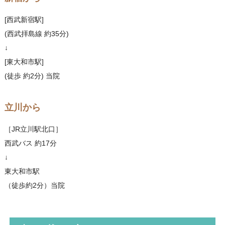
[西武新宿駅]
(西武拝島線 約35分)
↓
[東大和市駅]
(徒歩 約2分) 当院
立川から
［JR立川駅北口］
西武バス 約17分
↓
東大和市駅
（徒歩約2分）当院