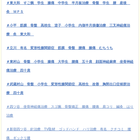
＃東大和 すご腕 学生 膝痛 中学生 半月板治療 骨盤 学生 腰 産後
灸 ＭＰＳ
＃小平 筋膜
骨盤 高校生 逆子 小学生 内側半月損傷治療 三叉神経痛治
療 灸 東大和
＃立川 有名 変形性膝関節症 筋膜 骨盤 腰痛 膝痛 むちうち
＃東村山 骨盤 小学生 膝痛 大学生 腰痛 五十肩 顔面神経麻痺 坐骨神経
痛治療 四十肩
＃武蔵村山 骨盤 小学生 変形性膝関節症 高校生 改善 胸郭出口症候群治
療 四十肩
＃四ツ谷 坐骨神経痛治療 スゴ腕 骨盤矯正 膝痛 腰痛 肩コリ 鍼灸 はり
治療
＃新宿四ツ谷 針治療 TV取材 ゴッドハンド ハリ治療 有名 クチコミ 腰
痛 ギックリ腰