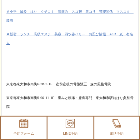
＃小平 鍼灸 はり クチコミ 膝痛み スゴ腕 肩コリ 芸能関係 マスコミ
腰痛
＃新宿 ランチ 高級エステ 美容 四ツ谷ハリー お忍び情報 AKB 嵐 有名
人
東京都東大和市南街6-38-2-1F 産前産後の骨盤矯正 森の風接骨院
東京都東大和市南街5-90-11-1F 歪みと腰痛・膝痛専門 東大和市駅前はり灸整骨
院
東京都新宿区四ツ谷1-18-4F 鍼灸整体サロンひざの痛み・頭痛は四ツ谷ハリー
予約フォーム
LINE予約
電話予約