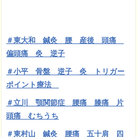
＃東大和 鍼灸 腰 産後 頭痛
偏頭痛 灸 逆子
＃小平 骨盤 逆子 灸 トリガー
ポイント療法
＃立川 顎関節症 腰痛 膝痛 片
頭痛 むちうち
＃東村山 鍼灸 腰痛 五十肩 四