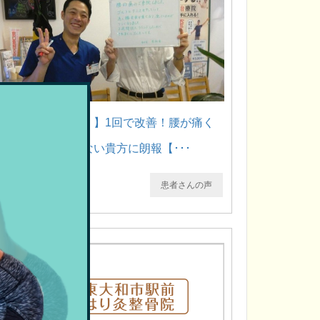
【ゴルフで腰痛に！】1回で改善！腰が痛く
てスイングができない貴方に朗報【･･･
患者さんの声