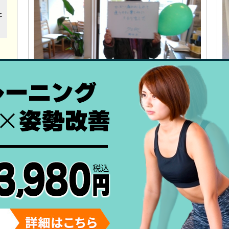
【話題の】筋膜性疼痛症候群（ＭＰＳ）の治
療やってます【立川・東大和・小平･･･
患者さんの声