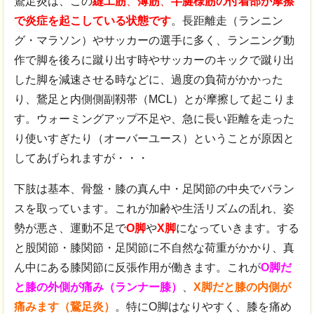
鵞足炎は、この
縫工筋
、
薄筋
、
半腱様筋の付着部
が摩擦
で炎症を起こしている状態です
。長距離走（ランニン
グ・マラソン）やサッカーの選手に多く、ランニング動
作で脚を後ろに蹴り出す時やサッカーのキックで蹴り出
した脚を減速させる時などに、過度の負荷がかかった
り、鵞足と内側側副靱帯（MCL）とが摩擦して起こりま
す。
ウォーミングアップ不足や、急に長い距離を走った
り使いすぎたり（オーバーユース）ということが原因と
してあげられますが・・・
下肢は基本、骨盤・膝の真ん中・足関節の中央でバラン
スを取っています。これが加齢や生活リズムの乱れ、姿
勢が悪さ、運動不足で
O脚
や
X脚
になっていきます。する
と股関節・膝関節・足関節に不自然な荷重がかかり、真
ん中にある膝関節に反張作用が働きます。これが
O脚だ
と膝の外側が痛み（ランナー膝）
、
X脚だと膝の内側が
痛みます（鵞足炎）
。特にO脚はなりやすく、膝を痛め