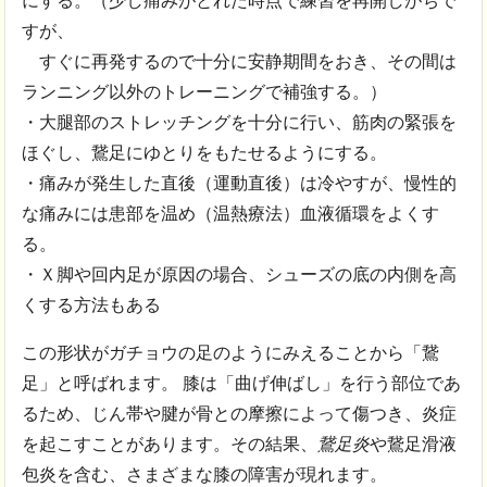
にする。（少し痛みがとれた時点で練習を再開しがちで
すが、
すぐに再発するので十分に安静期間をおき、その間は
ランニング以外のトレーニングで補強する。）
・大腿部のストレッチングを十分に行い、筋肉の緊張を
ほぐし、鵞足にゆとりをもたせるようにする。
・痛みが発生した直後（運動直後）は冷やすが、慢性的
な痛みには患部を温め（温熱療法）血液循環をよくす
る。
・Ｘ脚や回内足が原因の場合、シューズの底の内側を高
くする方法もある
この形状がガチョウの足のようにみえることから「鵞
足」と呼ばれます。 膝は「曲げ伸ばし」を行う部位であ
るため、じん帯や腱が骨との摩擦によって傷つき、炎症
を起こすことがあります。その結果、
鵞足炎
や鵞足滑液
包炎を含む、さまざまな膝の障害が現れます。