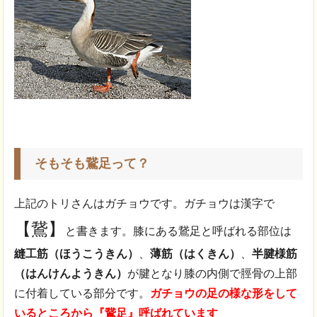
そもそも鵞足って？
上記のトリさんはガチョウです。ガチョウは漢字で
【鵞】
と書きます。膝にある鵞足と呼ばれる部位は
縫工筋（ほうこうきん）
、
薄筋（はくきん）
、
半腱様筋
（はんけんようきん）
が腱となり膝の内側で脛骨の上部
に付着している部分です。
ガチョウの足の様な形をして
いるところから『鵞足』呼ばれています