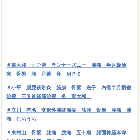
＃東大和 すご腕 ランナーズニー 膝痛 半月板治
療 骨盤 腰 産後 灸 ＭＰＳ
＃小平 腸脛靭帯炎 筋膜
骨盤 逆子 内側半月損傷
治療 三叉神経痛治療 灸 東大和
＃立川 有名 変形性膝関節症 筋膜 骨盤 腰痛 膝
痛 むちうち
＃東村山 骨盤 膝痛 腰痛 五十肩 顔面神経麻痺