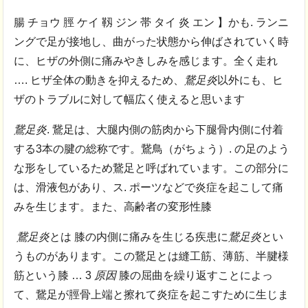
腸 チョウ 脛 ケイ 靱 ジン 帯 タイ 炎 エン 】かも. ランニ
ングで足が接地し、曲がった状態から伸ばされていく時
に、ヒザの外側に痛みやきしみを感じます。全く走れ
…. ヒザ全体の動きを抑えるため、
鵞足炎
以外にも、ヒ
ザのトラブルに対して幅広く使えると思います
鵞足炎
. 鵞足は、大腿内側の筋肉から下腿骨内側に付着
する3本の腱の総称です。
鵞鳥（がちょう）. の足のよう
な形をしているため鵞足と呼ばれています。この部分に
は、
滑液包があり、ス. ポーツなどで炎症を起こして痛
みを生じます。また、高齢者の変形性膝
鵞足炎
とは 膝の内側に痛みを生じる疾患に
鵞足炎
とい
うものがあります。
この鵞足とは縫工筋、薄筋、半腱様
筋という膝 … 3
原因
膝の屈曲を繰り返すことによっ
て、鵞足が脛骨上端と擦れて炎症を起こすために生じま