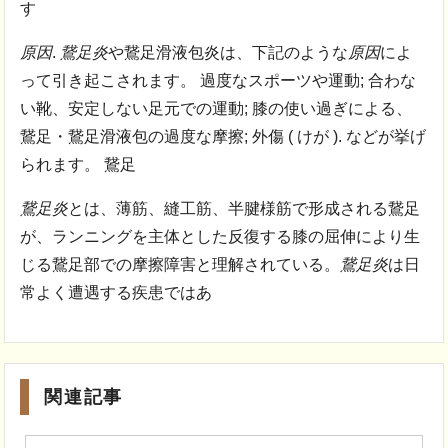
す
原因
.
鵞足炎
や鵞足滑液包炎は、下記のような
原因
によ
って引き起こされます。 過度なスポーツや運動; 合わな
い靴、安定しない足元での運動; 膝の使い過ぎによる、
鵞足・鵞足滑液包の過度な摩擦; 外傷 ( けが ). などが挙げ
られます。 鵞足
鵞足炎
とは、薄筋、縫工筋、半腱様筋で形成される鵞足
が、ランニングを主体とした反復する膝の屈伸により生
じる鵞足部での摩擦障害と理解されている。
鵞足炎
は日
常よく遭遇する疾患ではあ
関連記事