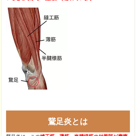
鵞足炎とは