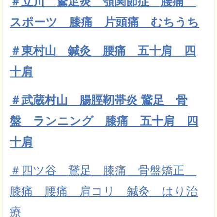
＃立川 鵞足炎 顎関節症 腰痛
スポーツ 膝痛 片頭痛 むちうち
＃東村山 鍼灸 腰痛 五十肩 四
十肩
＃武蔵村山 腸脛靭帯炎 鵞足 骨
盤 ランニング 膝痛 五十肩 四
十肩
＃四ツ谷 鵞足 膝痛 骨盤矯正
膝痛 腰痛 肩コリ 鍼灸 はり治
療