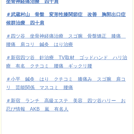
坐骨神経痛治療 四十肩
＃武蔵村山 骨盤 変形性膝関節症 改善 胸郭出口症
候群治療 四十肩
＃四ツ谷 坐骨神経痛治療 スゴ腕 骨盤矯正 膝痛
腰痛 肩コリ 鍼灸 はり治療
＃新宿四ツ谷 針治療 TV取材 ゴッドハンド ハリ治
療 有名 クチコミ 腰痛 ギックリ腰
＃小平 鍼灸 はり クチコミ 膝痛み スゴ腕 肩コ
リ 芸能関係 マスコミ 腰痛
＃新宿 ランチ 高級エステ 美容 四ツ谷ハリー お
忍び情報 AKB 嵐 有名人