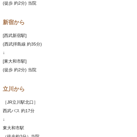
(徒歩 約2分) 当院
新宿から
[西武新宿駅]
(西武拝島線 約35分)
↓
[東大和市駅]
(徒歩 約2分) 当院
立川から
［JR立川駅北口］
西武バス 約17分
↓
東大和市駅
（徒歩約2分）当院