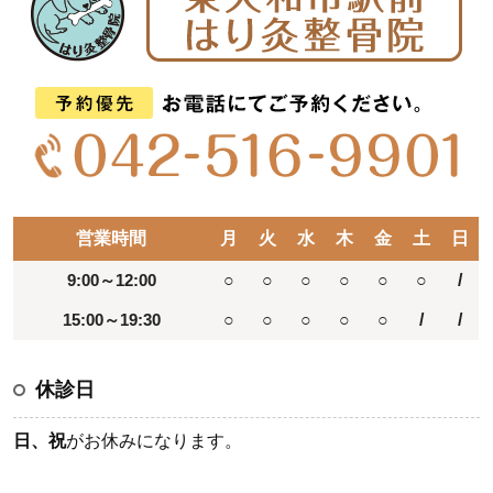
営業時間
月
火
水
木
金
土
日
9:00～12:00
○
○
○
○
○
○
/
15:00～19:30
○
○
○
○
○
/
/
休診日
日、祝
がお休みになります。