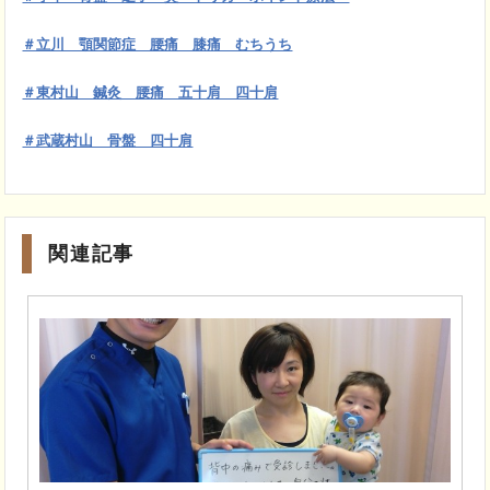
＃立川 顎関節症 腰痛 膝痛 むちうち
＃東村山 鍼灸 腰痛 五十肩 四十肩
＃武蔵村山 骨盤 四十肩
関連記事