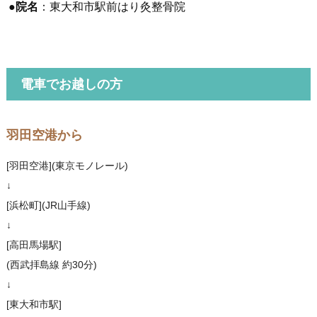
●
院名
：東大和市駅前はり灸整骨院
電車でお越しの方
羽田空港から
[羽田空港](東京モノレール)
↓
[浜松町](JR山手線)
↓
[高田馬場駅]
(西武拝島線 約30分)
↓
[東大和市駅]