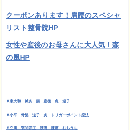
クーポンあります！肩腰のスペシャ
リスト整骨院HP
女性や産後のお母さんに大人気！森
の風HP
＃東大和 鍼灸 腰 産後 灸 逆子
＃小平 骨盤 逆子 灸 トリガーポイント療法
＃立川 顎関節症 腰痛 膝痛 むちうち