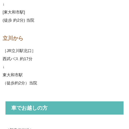
↓
[東大和市駅]
(徒歩 約2分) 当院
立川から
［JR立川駅北口］
西武バス 約17分
↓
東大和市駅
（徒歩約2分）当院
車でお越しの方