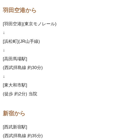
羽田空港から
[羽田空港](東京モノレール)
↓
[浜松町](JR山手線)
↓
[高田馬場駅]
(西武拝島線 約30分)
↓
[東大和市駅]
(徒歩 約2分) 当院
新宿から
[西武新宿駅]
(西武拝島線 約35分)