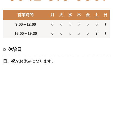
営業時間
月
火
水
木
金
土
日
9:00～12:00
○
○
○
○
○
○
/
15:00～19:30
○
○
○
○
○
/
/
休診日
日、祝
がお休みになります。