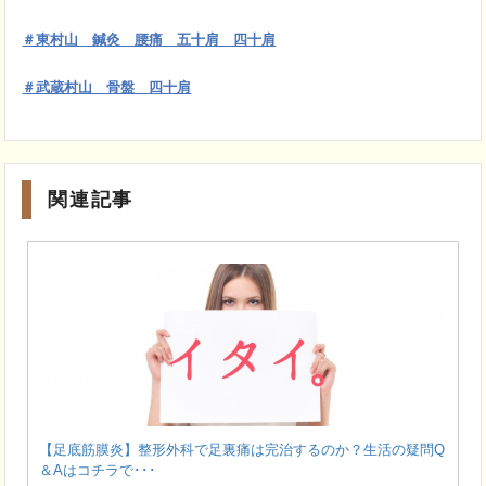
＃東村山 鍼灸 腰痛 五十肩 四十肩
＃武蔵村山 骨盤 四十肩
関連記事
【足底筋膜炎】整形外科で足裏痛は完治するのか？生活の疑問Q
＆Aはコチラで･･･