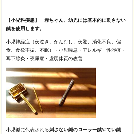
【小児科疾患】 赤ちゃん、幼児には基本的に刺さない
鍼を使用します。
小児神経症（夜泣き、かんむし、夜驚、消化不良、偏
食、食欲不振、不眠）・小児喘息・アレルギー性湿疹・
耳下腺炎・夜尿症・虚弱体質の改善
小児鍼に代表される
刺さない鍼
の
ローラー鍼
や
てい鍼
、