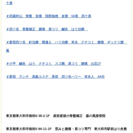
十肩
＃武蔵村山 骨盤 首痛 頚部捻挫 改善 50肩 四十肩
＃四ツ谷 骨盤矯正 腰痛 肩コリ 鍼灸 はり治療
＃新宿四ツ谷 針治療 寝違え ハリ治療 有名 クチコミ 腰痛 ギックリ腰
嵐
＃小平 鍼灸 はり クチコミ スゴ腕 肩コリ 腰痛 お忍び
＃新宿 ランチ 高級エステ 美容 四ツ谷ハリー 有名人 AKB
東京都東大和市南街6-38-2-1F 産前産後の骨盤矯正 森の風接骨院
東京都東大和市南街5-90-11-1F 歪みと腰痛・肩コリ専門 東大和市駅前はり灸整