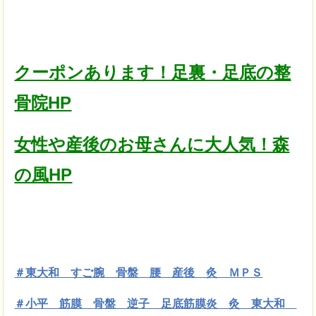
クーポンあります！足裏・足底の整
骨院HP
女性や産後のお母さんに大人気！森
の風HP
＃東大和 すご腕 骨盤 腰 産後 灸 ＭＰＳ
＃小平 筋膜
骨盤 逆子 足底筋膜炎 灸 東大和