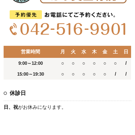
営業時間
月
火
水
木
金
土
日
9:00～12:00
○
○
○
○
○
○
/
15:00～19:30
○
○
○
○
○
/
/
休診日
日、祝
がお休みになります。