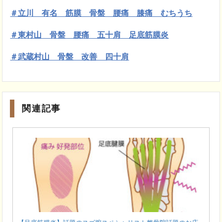
＃立川 有名 筋膜 骨盤 腰痛 膝痛 むちうち
＃東村山 骨盤 腰痛 五十肩 足底筋膜炎
＃武蔵村山 骨盤 改善 四十肩
関連記事