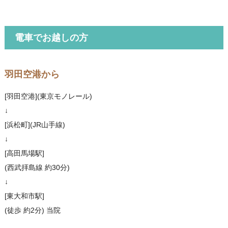
電車でお越しの方
羽田空港から
[羽田空港](東京モノレール)
↓
[浜松町](JR山手線)
↓
[高田馬場駅]
(西武拝島線 約30分)
↓
[東大和市駅]
(徒歩 約2分) 当院