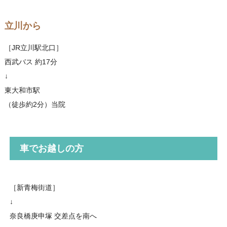
立川から
［JR立川駅北口］
西武バス 約17分
↓
東大和市駅
（徒歩約2分）当院
車でお越しの方
［新青梅街道］
↓
奈良橋庚申塚 交差点を南へ