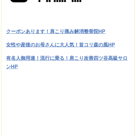
クーポンあります！肩こり痛み解消整骨院HP
女性や産後のお母さんに大人気！首コリ森の風HP
有名人御用達！流行に乗る！肩こり改善四ツ谷高級サロ
ンHP