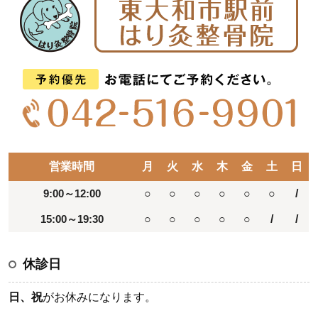
営業時間
月
火
水
木
金
土
日
9:00～12:00
○
○
○
○
○
○
/
15:00～19:30
○
○
○
○
○
/
/
休診日
日、祝
がお休みになります。