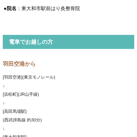
●
院名
：東大和市駅前はり灸整骨院
電車でお越しの方
羽田空港から
[羽田空港](東京モノレール)
↓
[浜松町](JR山手線)
↓
[高田馬場駅]
(西武拝島線 約30分)
↓
[東大和市駅]