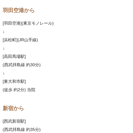
羽田空港から
[羽田空港](東京モノレール)
↓
[浜松町](JR山手線)
↓
[高田馬場駅]
(西武拝島線 約30分)
↓
[東大和市駅]
(徒歩 約2分) 当院
新宿から
[西武新宿駅]
(西武拝島線 約35分)