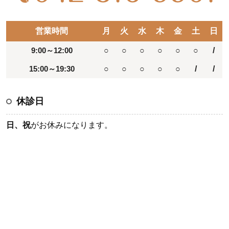
営業時間
月
火
水
木
金
土
日
9:00～12:00
○
○
○
○
○
○
/
15:00～19:30
○
○
○
○
○
/
/
休診日
日、祝
がお休みになります。