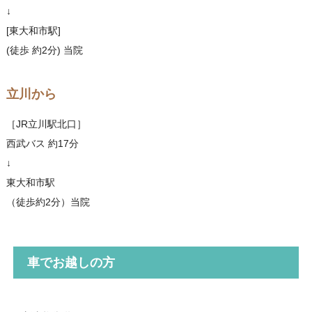
↓
[東大和市駅]
(徒歩 約2分) 当院
立川から
［JR立川駅北口］
西武バス 約17分
↓
東大和市駅
（徒歩約2分）当院
車でお越しの方