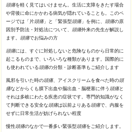
頭痛
を軽く見てはいけません。生活に支障をきたす場合
や背後に命にかかわる病気が隠れていることも。このペ
ージでは「片
頭痛
」と「緊張型
頭痛
」を例に、
頭痛
の原
因別予防法・対処法について、
頭痛
外来の先生が解説し
ます。
頭痛
でお悩みの方
頭痛
には、すぐに対処しないと危険なものから日常的に
起こるものまで、いろいろな種類があります。国際的に
も使われている
頭痛
の分類・診断基準もご紹介します
風邪を引いた時の
頭痛
、アイスクリームを食べた時の
頭
痛
などからくも膜下出血や脳出血・脳梗塞に伴う
頭痛
と
それは多岐にわたる疾患の症状です。専門的知識がなく
て判断できる安全な
頭痛
は以前よりある
頭痛
で、内服を
せずに日常生活が妨げられない程度
慢性
頭痛
のなかで一番多い緊張型
頭痛
をご紹介します。