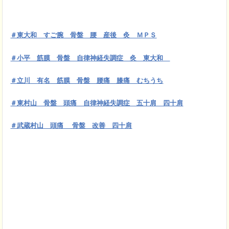
＃東大和 すご腕 骨盤 腰 産後 灸 ＭＰＳ
＃小平 筋膜
骨盤 自律神経失調症 灸 東大和
＃立川 有名 筋膜 骨盤 腰痛 膝痛 むちうち
＃東村山 骨盤 頭痛 自律神経失調症 五十肩 四十肩
＃武蔵村山 頭痛 骨盤 改善 四十肩