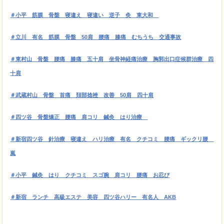
＃小平 筋膜
骨盤 寝違え 寝違い 逆子 灸 東大和
＃立川 有名 筋膜 骨盤 50肩 腰痛 膝痛 むちうち 交通事故
＃東村山 骨盤 腰痛 膝痛 五十肩 坐骨神経痛治療 胸郭出口症候群治療 四
十肩
＃武蔵村山 骨盤 首痛 頚部捻挫 改善 50肩 四十肩
＃四ツ谷 骨盤矯正 腰痛 肩コリ 鍼灸 はり治療
＃新宿四ツ谷 針治療 寝違え ハリ治療 有名 クチコミ 腰痛 ギックリ腰
嵐
＃小平 鍼灸 はり クチコミ スゴ腕 肩コリ 腰痛 お忍び
＃新宿 ランチ 高級エステ 美容 四ツ谷ハリー 有名人 AKB