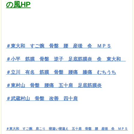
の風HP
＃東大和 すご腕 骨盤 腰 産後 灸 ＭＰＳ
＃小平 筋膜
骨盤 逆子 足底筋膜炎 灸 東大和
＃立川 有名 筋膜 骨盤 腰痛 膝痛 むちうち
＃東村山 骨盤 腰痛 五十肩 足底筋膜炎
＃武蔵村山 骨盤 改善 四十肩
＃東大和 すご腕 肩こり 寝違い寝違え 五十肩 骨盤 腰 産後 灸 ＭＰＳ