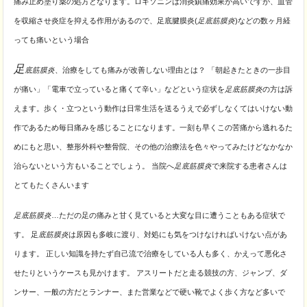
痛み止め塗り薬の処方となります。ロキソニンは消炎鎮痛効果が高いですが、血管
を収縮させ炎症を抑える作用があるので、足底腱膜炎(
足底筋膜炎
)などの数ヶ月経
っても痛いという場合
足
底筋膜炎
、治療をしても痛みが改善しない理由とは？ 「朝起きたときの一歩目
が痛い」「電車で立っていると痛くて辛い」などという症状を
足底筋膜炎
の方は訴
えます。歩く・
立つという動作は日常生活を送るうえで必ずしなくてはいけない動
作であるため毎日痛みを感じることになります。一刻も早くこの苦痛から逃れるた
めにもと思い、整形外科や整骨院、その他の治療法を色々やってみたけどなかなか
治らないという方もいることでしょう。 当院へ
足底筋膜炎
で来院する患者さんは
とてもたくさんいます
足底筋膜炎
…ただの足の痛みと甘く見ていると大変な目に遭うこともある症状で
す。 足
底筋膜炎
は原因も多岐に渡り、対処にも気をつけなければいけない点があ
ります。 正しい知識を持たず自己流で治療をしている人も多く、かえって悪化さ
せたりというケースも見かけます。 アスリートだと走る競技の方、ジャンプ、ダ
ンサー、一般の方だとランナー、また営業などで硬い靴でよく歩く方など多いで