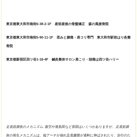
東京都東大和市南街6-38-2-1F 産前産後の骨盤矯正 森の風接骨院
東京都東大和市南街5-90-11-1F 歪みと腰痛・肩コリ専門 東大和市駅前はり灸整
骨院
東京都新宿区四ツ谷1-18-4F 鍼灸整体サロン肩こり・頭痛は四ツ谷ハリー
足底筋膜
炎のメカニズム. 疲労や過負荷など原因はいくつかありますが、
足底筋膜
炎の発生メカニズムは、縦アーチが崩れ足底腱膜が過剰に伸ばされたり、歩行のた