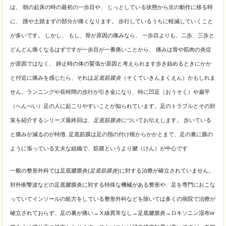
は、 朝の起床の時の最初の一歩目や、 じっとしている状態から次の動作に移る時
に、 踵や土踏まずの部分が痛くなります。 歩行しているうちに軽減していくこと
が多いです。 しかし、 もし、骨が原因の痛みなら、 一歩目よりも、二歩、三歩と
どんどん痛くなるはずですが一歩目が一番痛いことから、 痛みは骨や筋肉の炎症
が原因ではなく、 静止時の体の緊張が原因と考えられます歩き始めるときにかか
と付近に痛みを感じたら、それは
足底筋膜炎
（そくていきんまくえん）かもしれま
せん。ランニングや長時間の歩行が引き金になり、特に凹足（おうそく）や扁平
（へんぺい）足の人に起こりやすいことが知られています。足のトラブルとその対
策を紹介するシリーズ最終回は、
足底筋膜炎
についてお伝えします。 歩いている
と痛みが減るのが特徴. 足底筋膜は足の指の付け根からかかとまで、足の裏に膜の
ように張っている丈夫な組織で、筋膜というより腱（けん）が中心です
一般の整形外科では足底腱膜炎(
足底筋膜炎
)に対する治療が確立されていません。
対外衝撃波などの足底腱膜炎に対する特殊な機械がある整形や、足を専門におこな
っていてインソールの処方をしている整形外科などを除いては多くの病院で治療が
確立されておらず、足の裏が痛い→Ⅹ線異常なし→足底腱膜炎→ロキソニン湿布or