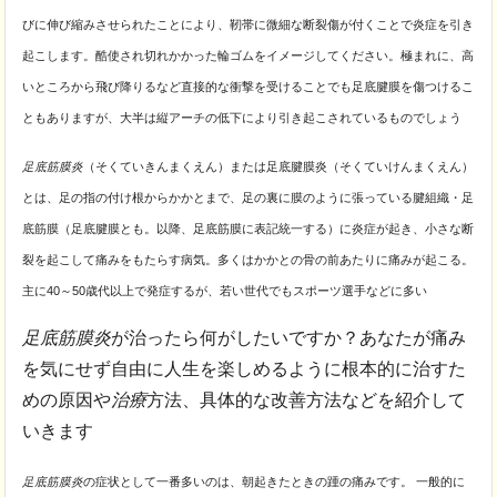
びに伸び縮みさせられたことにより、靭帯に微細な断裂傷が付くことで炎症を引き
起こします。
酷使され切れかかった輪ゴムをイメージしてください。極まれに、高
いところから飛び降りるなど直接的な衝撃を受けることでも足底腱膜を傷つけるこ
ともありますが、
大半は縦アーチの低下により引き起こされているものでしょう
足底筋膜炎
（そくていきんまくえん）または足底腱膜炎（そくていけんまくえん）
とは、足の指の付け根からかかとまで、足の裏に膜のように張っている腱組織・足
底筋膜（足底腱膜とも。以降、足底筋膜に表記統一する）に炎症が起き、小さな断
裂を起こして痛みをもたらす病気。多くはかかとの骨の前あたりに痛みが起こる。
主に40～50歳代以上で発症するが、若い世代でもスポーツ選手などに多い
足底筋膜炎
が治ったら何がしたいですか？あなたが痛み
を気にせず自由に人生を楽しめるように根本的に治すた
めの原因や
治療
方法、具体的な改善方法などを紹介して
いきます
足底筋膜炎
の症状として一番多いのは、朝起きたときの踵の痛みです。 一般的に