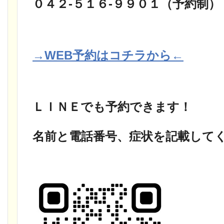
０４２-５１６-９９０１（予約制）
→WEB予約はコチラから←
ＬＩＮＥでも予約できます！
名前と電話番号、症状を記載して