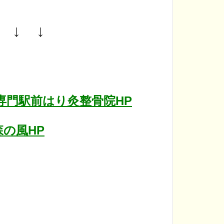
 ↓ ↓
専門駅前はり灸整骨院HP
の風HP