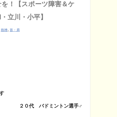
せを！【スポーツ障害＆ケ
和・立川・小平】
,
,
捻挫
首・肩
す
２０代 バドミントン選手♂