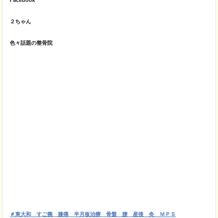
Facebook
２ちゃん
色々話題の整骨院
＃東大和 すご腕 膝痛 半月板治療 骨盤 腰 産後 灸 ＭＰＳ