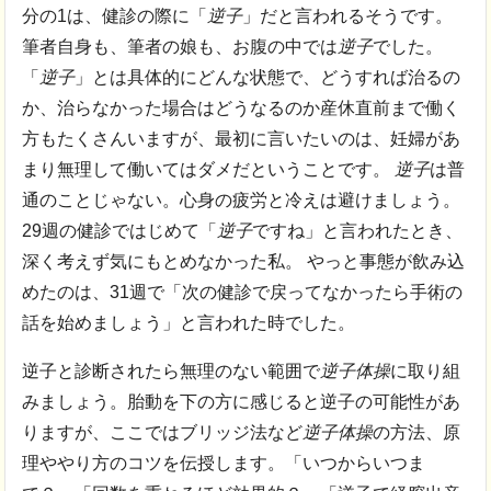
分の1は、健診の際に「
逆子
」だと言われるそうです。
筆者自身も、
筆者の娘も、お腹の中では
逆子
でした。
「
逆子
」とは具体的にどんな状態で、どうすれば治るの
か、治らなかった場合はどうなるのか産休直前まで働く
方もたくさんいますが、最初に言いたいのは、妊婦があ
まり無理して働いてはダメだということです。
逆子
は普
通のことじゃない。心身の疲労と冷えは避けましょう。
29週の健診ではじめて「
逆子
ですね」と言われたとき、
深く考えず気にもとめなかった私。 やっと事態が飲み込
めたのは、31週で「次の健診で戻ってなかったら手術の
話を始めましょう」と言われた時でした。
逆子と診断されたら無理のない範囲で
逆子体操
に取り組
みましょう。胎動を下の方に感じると逆子の可能性があ
りますが、ここではブリッジ法など
逆子体操
の方法、原
理ややり方のコツを伝授します。「いつからいつま