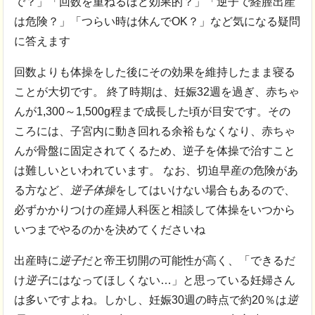
で？」「回数を重ねるほど効果的？」「逆子で経膣出産
は危険？」「つらい時は休んでOK？」など気になる疑問
に答えます
回数よりも体操をした後にその効果を維持したまま寝る
ことが大切です。 終了時期は、
妊娠32週を過ぎ、赤ちゃ
んが1,300～1,500g程まで成長した頃が目安です。その
ころには、子宮内に動き回れる余裕もなくなり、赤ちゃ
んが骨盤に固定されてくるため、逆子を体操で治すこと
は難しいといわれています。 なお、切迫早産の危険があ
る方など、
逆子
体操
をしてはいけない場合もあるので、
必ずかかりつけの産婦人科医と相談して体操をいつから
いつまでやるのかを決めてくださいね
出産時に
逆子
だと帝王切開の可能性が高く、「できるだ
け
逆子
にはなってほしくない…」
と思っている妊婦さん
は多いですよね。しかし、妊娠30週の時点で約20％は
逆