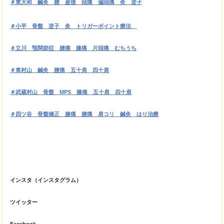
＃東大和 鍼灸 腰 産後 頭痛 偏頭痛 灸 逆子
＃小平 骨盤 逆子 灸 トリガーポイント療法
＃立川 顎関節症 腰痛 膝痛 片頭痛 むちうち
＃東村山 鍼灸 腰痛 五十肩 四十肩
＃武蔵村山 骨盤 MPS 膝痛 五十肩 四十肩
＃四ツ谷 骨盤矯正 膝痛 腰痛 肩コリ 鍼灸 はり治療
インスタ（インスタグラム）
ツイッター