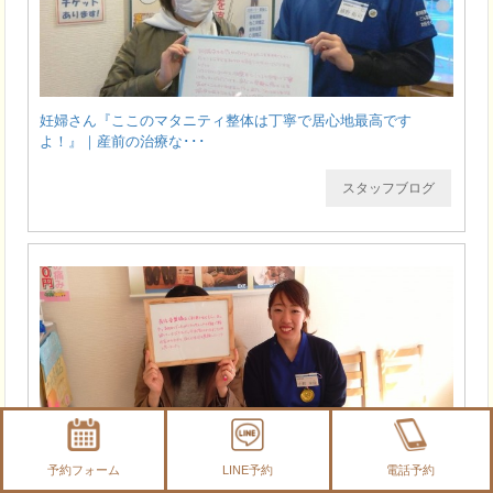
妊婦さん『ここのマタニティ整体は丁寧で居心地最高です
よ！』｜産前の治療な･･･
スタッフブログ
東大和の産後骨盤矯正でクチコミ№１の整骨院です【産後・産
予約フォーム
LINE予約
電話予約
前のケア整骨院】