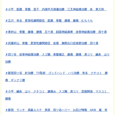
＃小平 筋膜
骨盤 逆子 内側半月損傷治療 三叉神経痛治療 灸 東大和
＃立川 有名 変形性膝関節症 筋膜 骨盤 腰痛 膝痛 むちうち
＃東村山 骨盤 膝痛 腰痛 五十肩 顔面神経麻痺 坐骨神経痛治療 四十肩
＃武蔵村山 骨盤 変形性膝関節症 改善 胸郭出口症候群治療 四十肩
＃四ツ谷 坐骨神経痛治療 スゴ腕 骨盤矯正 膝痛 腰痛 肩コリ 鍼灸 はり
治療
＃新宿四ツ谷 針治療 TV取材 ゴッドハンド ハリ治療 有名 クチコミ 腰
痛 ギックリ腰
＃小平 鍼灸 はり クチコミ 膝痛み スゴ腕 肩コリ 芸能関係 マスコミ
腰痛
＃新宿 ランチ 高級エステ 美容 四ツ谷ハリー お忍び情報 AKB 嵐 有