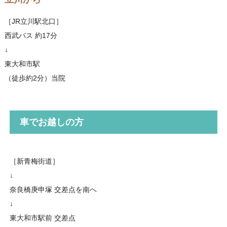
［JR立川駅北口］
西武バス 約17分
↓
東大和市駅
（徒歩約2分）当院
車でお越しの方
［新青梅街道］
↓
奈良橋庚申塚 交差点を南へ
↓
東大和市駅前 交差点