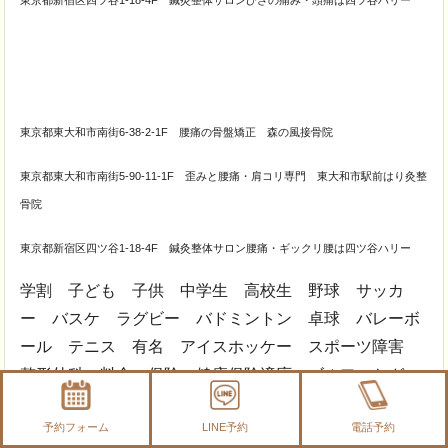
東京都東大和市南街6-38-2-1F 腰痛の骨盤矯正 森の風接骨院
東京都東大和市南街5-90-11-1F 歪みと腰痛・肩コリ専門 東大和市駅前はり灸整
骨院
東京都新宿区四ツ谷1-18-4F 鍼灸整体サロン腰痛・ギックリ腰は四ツ谷ハリー
学割 子ども 子供 中学生 高校生 野球 サッカ
ー バスケ ラグビー バドミントン 卓球 バレーボ
ール テニス 有名 アイスホッケー スポーツ障害
整形外科 料金 保険 健康保険適応 ゴルフ ケガ
激痛 電気 子供
予約フォーム
LINE予約
電話予約
肩こり
は体の悩みの中で男女ともに上位に入るほどの深