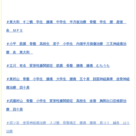
＃東大和 すご腕 学生 膝痛 中学生 半月板治療 骨盤 学生 腰 産後
灸 ＭＰＳ
＃小平 筋膜
骨盤 高校生 逆子 小学生 内側半月損傷治療 三叉神経痛治
療 灸 東大和
＃立川 有名 変形性膝関節症 筋膜 骨盤 腰痛 膝痛 むちうち
＃東村山 骨盤 小学生 膝痛 大学生 腰痛 五十肩 顔面神経麻痺 坐骨神経
痛治療 四十肩
＃武蔵村山 骨盤 小学生 変形性膝関節症 高校生 改善 胸郭出口症候群治
療 四十肩
＃四ツ谷 坐骨神経痛治療 スゴ腕 骨盤矯正 膝痛 腰痛 肩コリ 鍼灸 はり
治療