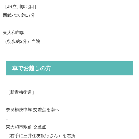
［JR立川駅北口］
西武バス 約17分
↓
東大和市駅
（徒歩約2分）当院
車でお越しの方
［新青梅街道］
↓
奈良橋庚申塚 交差点を南へ
↓
東大和市駅前 交差点
（右手に三井住友銀行さん）を右折