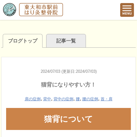
ブログトップ
記事一覧
2024/07/03 (更新日:2024/07/03)
猫背になりやすい方！
,
,
,
,
,
肩の症例
背中
背中の症例
腰
腰の症例
首・肩
猫背について