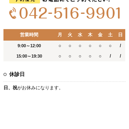
営業時間
月
火
水
木
金
土
日
9:00～12:00
○
○
○
○
○
○
/
15:00～19:30
○
○
○
○
○
/
/
休診日
日、祝
がお休みになります。