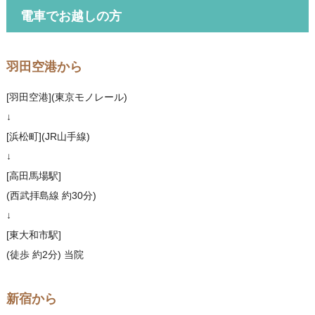
電車でお越しの方
羽田空港から
[羽田空港](東京モノレール)
↓
[浜松町](JR山手線)
↓
[高田馬場駅]
(西武拝島線 約30分)
↓
[東大和市駅]
(徒歩 約2分) 当院
新宿から