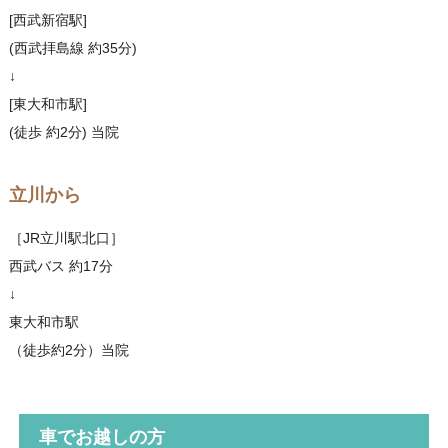
[西武新宿駅]
(西武拝島線 約35分)
↓
[東大和市駅]
(徒歩 約2分) 当院
立川から
［JR立川駅北口］
西武バス 約17分
↓
東大和市駅
（徒歩約2分）当院
車でお越しの方