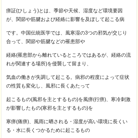
痹証(ひしょう)とは、季節や天候、湿度など環境要因
が、関節や筋腱および経絡に影響を及ぼして起こる病
です。中国伝統医学では、風寒湿の3つの邪気が交じり
合って、関節や筋腱などの罹患部や
経絡(罹患部から離れているところではあるが、経絡の流
れが関連する場所)を侵襲して留まり、
気血の働きが失調して起こる。病邪の程度によって症状
の性質も変化し、風邪に長くあたって
起こるもの(風邪を主とするもの)を風痹(行痹)、寒冷刺激
が影響したもの(寒邪を主とするもの)を
寒痹(痛痹)、風雨に晒される・湿度が高い環境に長くい
る・水に長くつかるために起こるもの