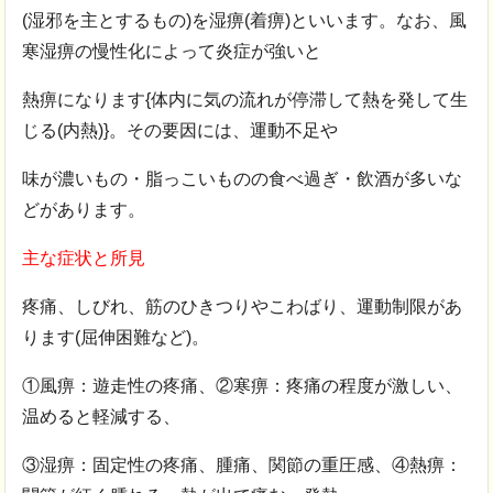
(湿邪を主とするもの)を湿痹(着痹)といいます。なお、風
寒湿痹の慢性化によって炎症が強いと
熱痹になります{体内に気の流れが停滞して熱を発して生
じる(内熱)}。その要因には、運動不足や
味が濃いもの・脂っこいものの食べ過ぎ・飲酒が多いな
どがあります。
主な症状と所見
疼痛、しびれ、筋のひきつりやこわばり、運動制限があ
ります(屈伸困難など)。
①風痹：遊走性の疼痛、②寒痹：疼痛の程度が激しい、
温めると軽減する、
③湿痹：固定性の疼痛、腫痛、関節の重圧感、④熱痹：