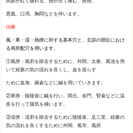
関節が紅く腫れる、熱が出て痛む、発熱、
悪風、口渇、胸悶などを伴います。
治療
風・寒・湿・熱痹に対する基本穴と、主訴の部位におけ
る局所配穴を用います。
①風痹：風邪を除去するために、外関、太衝、風池を用
いて経脈の気の流れを良くし、血を巡らす
ために血海、膈兪などに鍼を用いていきます。
②寒痹：陰陵泉に鍼を行い、関元、命門、腎兪などに温
灸を行って陽気を補います。
③湿痹：湿邪を除去するために陰陵泉、足三里、経脈の
気の流れを良くするために外関、風市、風府