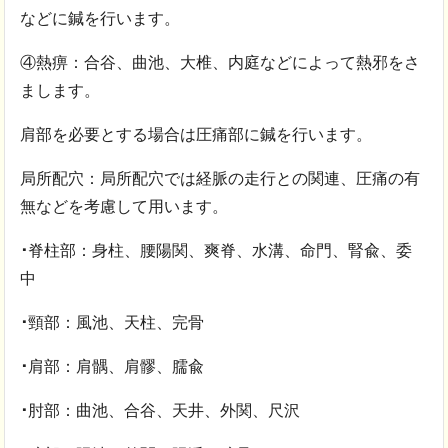
などに鍼を行います。
④熱痹：合谷、曲池、大椎、内庭などによって熱邪をさ
まします。
肩部を必要とする場合は圧痛部に鍼を行います。
局所配穴：局所配穴では経脈の走行との関連、圧痛の有
無などを考慮して用います。
･
脊柱部：身柱、腰陽関、爽脊、水溝、命門、腎兪、委
中
･
頸部：風池、天柱、完骨
･
肩部：肩髃、肩髎、臑兪
･
肘部：曲池、合谷、天井、外関、尺沢