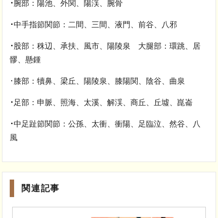
･
腕部：陽池、外関、陽渓、腕骨
･
中手指節関節：二間、三間、液門、前谷、八邪
･
股部：秼辺、承扶、風市、陽陵泉 大腿部：環跳、居
髎、懸鍾
･膝部：犢鼻、梁丘、陽陵泉、膝陽関、陰谷、曲泉
･
足部：申脈、照海、太溪、解渓、商丘、丘墟、崑崙
･
中足趾節関節：公孫、太衝、衝陽、足臨泣、然谷、八
風
関連記事