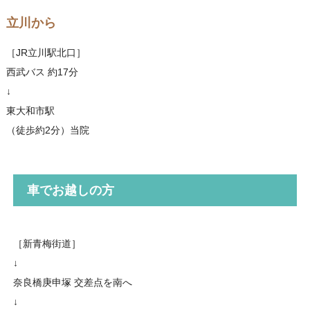
立川から
［JR立川駅北口］
西武バス 約17分
↓
東大和市駅
（徒歩約2分）当院
車でお越しの方
［新青梅街道］
↓
奈良橋庚申塚 交差点を南へ
↓