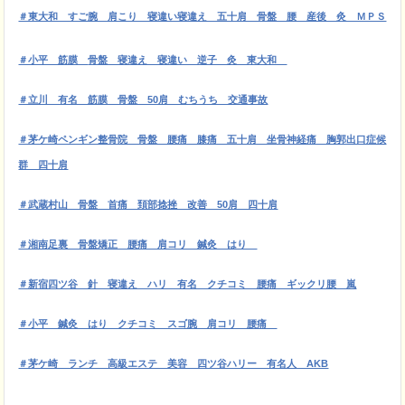
＃東大和 すご腕 肩こり 寝違い寝違え 五十肩 骨盤 腰 産後 灸 ＭＰＳ
＃小平 筋膜
骨盤 寝違え 寝違い 逆子 灸 東大和
＃立川 有名 筋膜 骨盤 50肩 むちうち 交通事故
＃茅ケ崎ペンギン整骨院 骨盤 腰痛 膝痛 五十肩 坐骨神経痛 胸郭出口症候
群 四十肩
＃武蔵村山 骨盤 首痛 頚部捻挫 改善 50肩 四十肩
＃湘南足裏 骨盤矯正 腰痛 肩コリ 鍼灸 はり
＃新宿四ツ谷 針 寝違え ハリ 有名 クチコミ 腰痛 ギックリ腰 嵐
＃小平 鍼灸 はり クチコミ スゴ腕 肩コリ 腰痛
＃茅ケ崎 ランチ 高級エステ 美容 四ツ谷ハリー 有名人 AKB