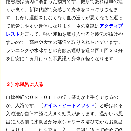
倦怠感は筋肉に溜まった物質です。健康であれば血の巡
りが良く、新陳代謝で交感して身体をスッキリさせま
す。しかし運動をしなくなり血の巡りが悪くなると返っ
て疲労しやすい身体になります。今の常識は
アクティブ
レスト
と言って、軽い運動を取り入れると疲労が抜けや
すいので、高校や大学の部活で取り入れられています。
ランニングや水泳などの有酸素運動を週２回１回３０分
を目安に１ヵ月行うと不思議と身体が軽くなります。
３）水風呂に入る
自律神経のＯＮ・ＯＦＦの切り替えが上手くできるの
が、入浴です。【
アイス・ヒートメソッド
】と呼ばれる
入浴法が自律神経に大きく効果があります。温かいお風
呂に入る前に水風呂か冷水シャワーを浴びてからお風呂
に入ります。これを交互に入り、最後に冷水で締めて終