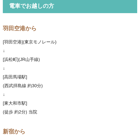
電車でお越しの方
羽田空港から
[羽田空港](東京モノレール)
↓
[浜松町](JR山手線)
↓
[高田馬場駅]
(西武拝島線 約30分)
↓
[東大和市駅]
(徒歩 約2分) 当院
新宿から