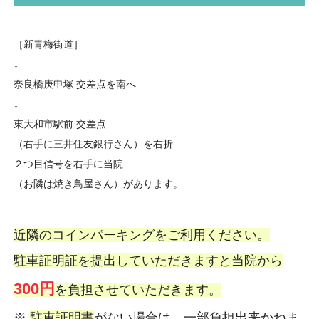
［新青梅街道］
↓
奈良橋庚申塚 交差点を南へ
↓
東大和市駅前 交差点
（右手に三井住友銀行さん）を右折
２つ目信号を右手に当院
（お隣は焼き鳥屋さん）があります。
近隣のコインパーキングをご利用ください。
駐車証明証を提出していただきますと当院から
300円
を負担させていただきます。
※
駐車証明書
がない場合は、一部負担出来かねま