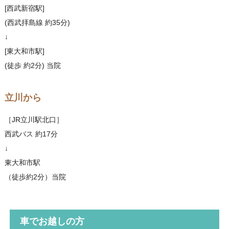
[西武新宿駅]
(西武拝島線 約35分)
↓
[東大和市駅]
(徒歩 約2分) 当院
立川から
［JR立川駅北口］
西武バス 約17分
↓
東大和市駅
（徒歩約2分）当院
車でお越しの方