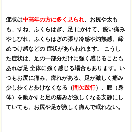
症状は
中高年の方に多く見られ
、お尻や太も
も、
すね、ふくらはぎ、足 にかけて、鋭い痛み
やしびれ、ふくらはぎの張り
冷感や灼熱感、締
めつけ感などの 症状があらわれます。
こうし
た症状は、足の一部分だけに強く感じることも
あれば
足 全体に強く感じる場合もあります。い
つもお尻に痛み、痺れがある、足が激しく痛み
少し歩くと歩けなくなる（
間欠跛行
）、腰（身
体）を動かすと足の痛みが激しくなる
安静にし
ていても、お尻や足が激しく痛んで眠れない。