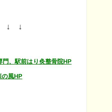
 ↓ ↓
門、駅前はり灸整骨院HP
の風HP