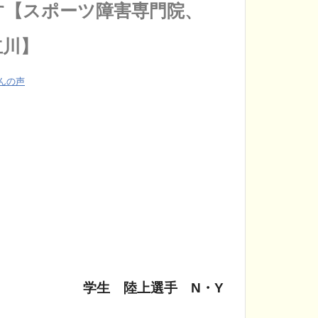
す【スポーツ障害専門院、
立川】
んの声
学生 陸上選手 N・Y