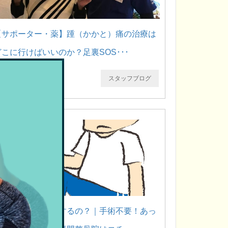
【サポーター・薬】踵（かかと）痛の治療は
どこに行けばいいのか？足裏SOS･･･
スタッフブログ
オスグットは手術するの？｜手術不要！あっ