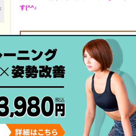
す(^^♪
【皆さんはこのタイトルの中で
今回のタイトルに加えて、
下記の質問に
1つでも当てはまる人
はぜひ「コアトレ
メタボリックシンドロームが気に
部分的にやせたいところがある（太
肩こり、腰痛がひどい