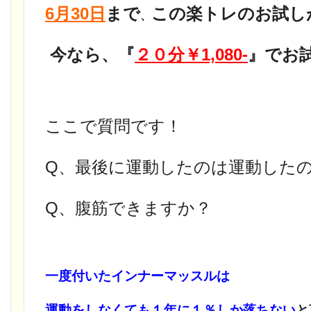
6月30日
まで
この楽トレのお試し
、
今なら、『
２０分
￥1,080-
』でお試
ここで質問です！
Q、最後に運動したのは運動した
Q、腹筋できますか？
一度付いたインナーマッスルは
運動をしなくても１年に１％しか落ちない
と