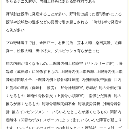
あたるテニス肘や、内側上顆炎にあたる野球肘である
野球肘は投手に発症することが多い。野球肘は誤った投球動作による
投球や投球数の過多などの要因で引き起こされる、10代前半で発症す
る例が多い
プロ野球選手では、金田正一、村田兆治、荒木大輔、桑田真澄、近藤
真一、松坂大輔、田中将大、ダルビッシュ有らが患った
肘の内側が痛くなるもの. 上腕骨内側上顆障害（リトルリーグ肘）, 骨
端線（成長線）に関係するもの. 上腕骨内側上顆裂離. 上腕骨内側上顆
骨端線閉鎖不全. 上腕骨内側上顆骨端線離開. 内側側副靭帯損傷. 回内
屈筋群の障害（肉離れ、疲労）. 尺骨神経障害,
野球肘
. 肘の外側が痛
くなるもの. 離断性骨軟骨炎（上腕骨小頭障害）. 滑膜ひだ障害. 肘の
後ろが痛くなるもの. 肘頭骨端線閉鎖不全. 肘頭疲労骨折. 肘頭骨棘骨
折. 後方インピンジメント. いろいろなところが痛くなるもの. 関節内
遊離体（関節ねずみ）スポーツによって肘にいろいろな障害が起こり
ます。いっぱんにそのスポーツの名前をとって
野球肘
、テニス肘、ゴ