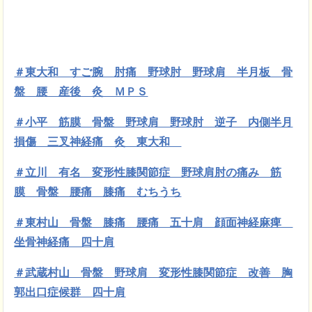
＃東大和 すご腕 肘痛 野球肘 野球肩 半月板 骨
盤 腰 産後 灸 ＭＰＳ
＃小平 筋膜
骨盤 野球肩 野球肘 逆子 内側半月
損傷 三叉神経痛 灸 東大和
＃立川 有名 変形性膝関節症 野球肩肘の痛み 筋
膜 骨盤 腰痛 膝痛 むちうち
＃東村山 骨盤 膝痛 腰痛 五十肩 顔面神経麻痺
坐骨神経痛 四十肩
＃武蔵村山 骨盤 野球肩 変形性膝関節症 改善 胸
郭出口症候群 四十肩