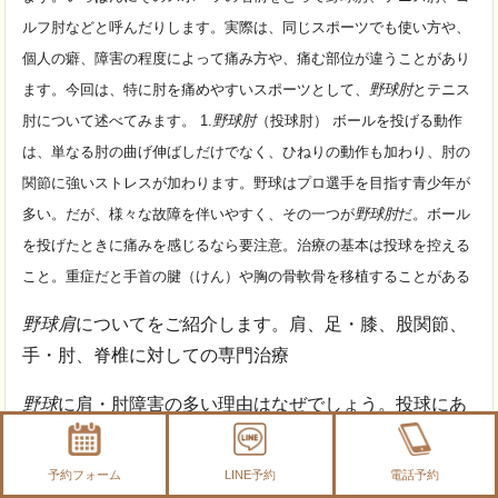
ルフ肘などと呼んだりします。実際は、同じスポーツでも使い方や、
個人の癖、障害の程度によって痛み方や、痛む部位が違うことがあり
ます。
今回は、特に肘を痛めやすいスポーツとして、
野球肘
とテニス
肘について述べてみます。 1.
野球肘
（投球肘） ボールを投げる動作
は、単なる肘の曲げ伸ばしだけでなく、ひねりの動作も加わり、肘の
関節に強いストレスが加わります。野球はプロ選手を目指す青少年が
多い。だが、様々な故障を伴いやすく、その一つが
野球肘
だ。ボール
を投げたときに痛みを感じるなら要注意。治療の基本は投球を控える
こと。重症だと手首の腱（けん）や胸の骨軟骨を移植することがある
野球肩
についてをご紹介します。肩、足・膝、股関節、
手・肘、脊椎に対しての専門治療
野球
に肩・肘障害の多い理由はなぜでしょう。投球にあ
ることは間違いありません。
肩・肘障害の選手を診察し
て思うのは、選手が投球動作をわかっていないことです
予約フォーム
LINE予約
電話予約