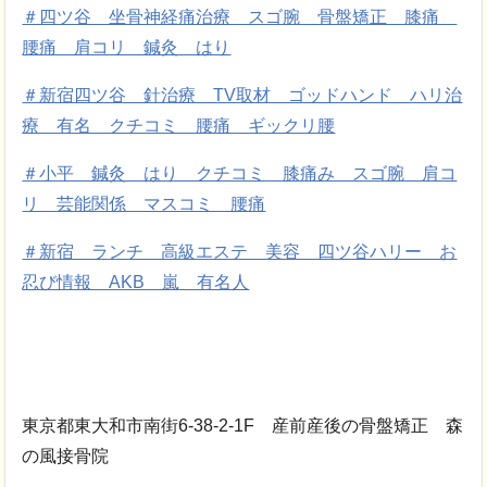
＃四ツ谷 坐骨神経痛治療 スゴ腕 骨盤矯正 膝痛
腰痛 肩コリ 鍼灸 はり
＃新宿四ツ谷 針治療 TV取材 ゴッドハンド ハリ治
療 有名 クチコミ 腰痛 ギックリ腰
＃小平 鍼灸 はり クチコミ 膝痛み スゴ腕 肩コ
リ 芸能関係 マスコミ 腰痛
＃新宿 ランチ 高級エステ 美容 四ツ谷ハリー お
忍び情報 AKB 嵐 有名人
東京都東大和市南街6-38-2-1F 産前産後の骨盤矯正 森
の風接骨院