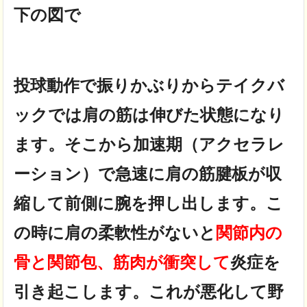
下の図で
投球動作で振りかぶりから
テイクバ
ックでは肩の筋は
伸びた状態になり
ます。
そこから加速期（アクセラレ
ーション）で
急速に肩の筋腱板が収
縮して前側に腕を押し出します。
こ
の時に肩の柔軟性がないと
関節内の
骨と関節包、筋肉が衝突して
炎症を
引き起こします。
これが悪化して野