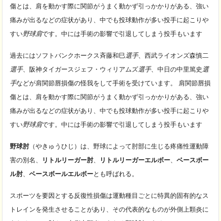
傷とは、肩を動かす際に関節がうまく動かず引っかかりがある、強い
痛みが出るなどの症状があり、中でも投球動作が多い投手に起こりや
すい
野球肩
です。中には手術の影響で引退してしまう投手もいます
過去にはソフトバンクホークス斉藤和巳
選手
、西武ライオンズ森慎二
選手
、阪神タイガースジェフ・ウィリアムズ
選手
、中日の中里篤史
選
手
などが肩関節唇損傷の怪我をして手術を受けています。 肩関節唇損
傷とは、肩を動かす際に関節がうまく動かず引っかかりがある、強い
痛みが出るなどの症状があり、中でも投球動作が多い投手に起こりや
すい
野球肩
です。中には手術の影響で引退してしまう投手もいます
野球肘
（やきゅうひじ）は、野球によって肘部に生じる疼痛性運動障
害の別名、
リトルリーガー肘
、
リトルリーガーエルボー
、
ベースボー
ル肘
、
ベースボールエルボー
とも呼ばれる。
スポーツを要因とする反復性損傷は運動種目ごとに特異的固有的なス
トレインを発生させることがあり、その代表的なものが外側上顆炎に