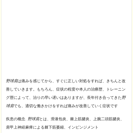
野球肩
は痛みを感じてから、すぐに正しい対処をすれば、きちんと改
善していきます。
もちろん、症状の程度や本人の治療歴、トレーニン
グ歴によって、治りの早い遅いはありますが、長年付き合ってきた
野
球肩
でも、適切な働きかけをすれば痛みが改善していく症状です
疾患の概念.
野球肩
とは、滑液包炎、棘上筋腱炎、上腕二頭筋腱炎、
肩甲上神経麻痺による棘下筋萎縮、インピンジメント