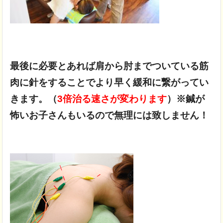
最後に必要とあれば肩から
肘までついている
筋
肉に針をすることでより
早く緩和に繋がってい
きます。
（
3倍治る速さが変わります
）※
鍼が
怖いお子さんもいるので無理には致しません！