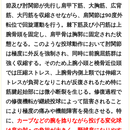
節及び肘関節が先行し
肩甲下筋、大胸筋、広背
筋、大円筋を収縮させながら、肩関節は90度外
転位で回旋運動を行う。
棘下筋及び小円筋は上
腕骨頭を固定し、肩甲骨は胸郭に固定された状
態となる。
このような投球動作において肘関節
は極度に外反を強制され、同時に前腕屈筋群は
強く収縮する。
そのため上腕小頭と橈骨近位頭
では圧縮ストレス、上腕骨内側上顆では伸縮ス
トレスが負荷となり
これが反復されるため特に
筋腱起始部には微小断裂を生じる。
修復過程で
の修復機転が継続投球によって阻害されること
により極度の痛みや機能障害を発生させる。
特
に、
カーブなどの腕を捻りながら投げる変化球