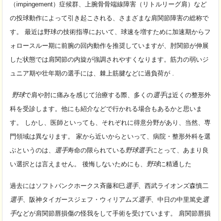
（impingement）症候群、上腕骨骨端線障害（
リトルリーグ肩）など
の投球動作によって引き起こされる、さまざまな肩関節障害の総称で
す。 最近は野球の技術指導において、球速を増すために加速期からフ
ォロースルー期に前腕の回内動作を推奨していますが、肘関節が伸展
した状態では肩関節の内旋が強調されやすくなります。筋力の弱いジ
ュニア期や壮年期の選手には、棘上筋腱などに過負荷が .
野球
で肩や肘に痛みを感じて治療する際、多くの
選手
は近くの整形外
科を受診します。
他にも紹介などで行かれる場合もあるかと思いま
す。 しかし、医師といっても、それぞれに得意分野があり、当然、専
門領域は異なります。 家から近いからといって、病院・整形外科を選
ぶというのは、
選手
寿命の限られている
野球選手
にとって、あまり良
い選択とは言えません。 後悔しないためにも、
野球
に精通した
過去にはソフトバンクホークス斉藤和巳
選手
、西武ライオンズ森慎二
選手
、阪神タイガースジェフ・ウィリアムズ
選手
、中日の中里篤史
選
手
などが肩関節唇損傷の怪我をして手術を受けています。 肩関節唇損