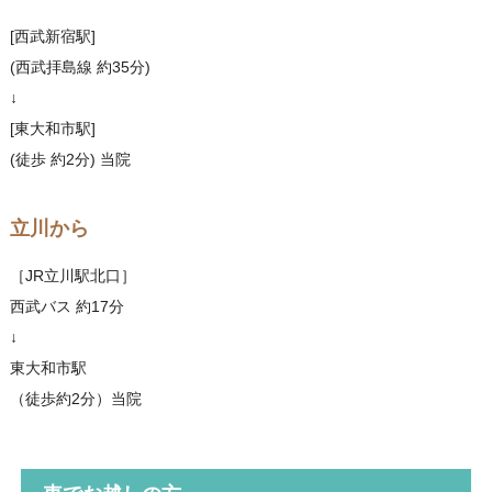
[西武新宿駅]
(西武拝島線 約35分)
↓
[東大和市駅]
(徒歩 約2分) 当院
立川から
［JR立川駅北口］
西武バス 約17分
↓
東大和市駅
（徒歩約2分）当院