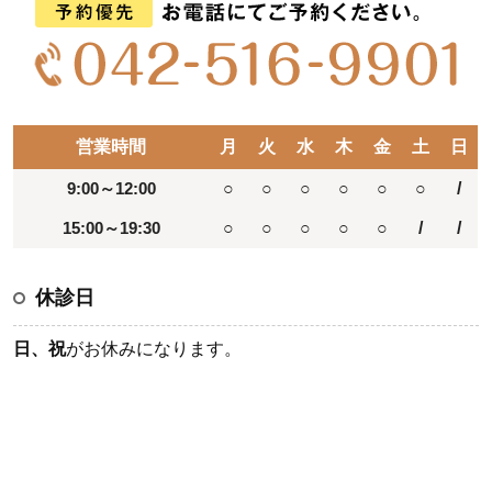
営業時間
月
火
水
木
金
土
日
9:00～12:00
○
○
○
○
○
○
/
15:00～19:30
○
○
○
○
○
/
/
休診日
日、祝
がお休みになります。