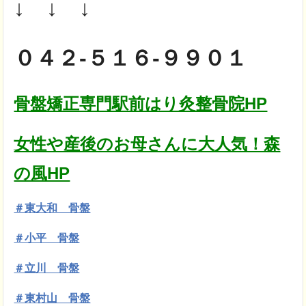
↓ ↓ ↓
０４２-５１６-９９０１
骨盤矯正専門駅前はり灸整骨院HP
女性や産後のお母さんに大人気！森
の風HP
＃東大和 骨盤
＃小平 骨盤
＃立川 骨盤
＃東村山 骨盤