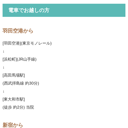
電車でお越しの方
羽田空港から
[羽田空港](東京モノレール)
↓
[浜松町](JR山手線)
↓
[高田馬場駅]
(西武拝島線 約30分)
↓
[東大和市駅]
(徒歩 約2分) 当院
新宿から