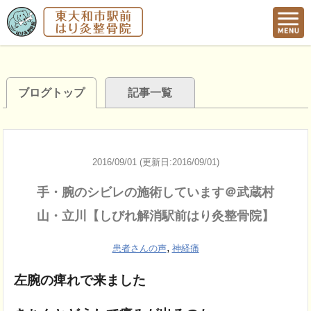
ブログトップ
記事一覧
2016/09/01 (更新日:2016/09/01)
手・腕のシビレの施術しています＠武蔵村
山・立川【しびれ解消駅前はり灸整骨院】
,
患者さんの声
神経痛
左腕の痺れで来ました