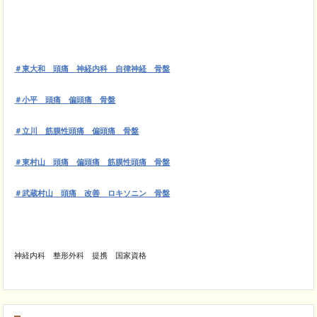
＃東大和 頭痛 神経内科 自律神経 骨盤
＃小平 頭痛 偏頭痛 骨盤
＃立川 筋膜性頭痛 偏頭痛 骨盤
＃東村山 頭痛 偏頭痛 筋膜性頭痛 骨盤
＃武蔵村山 頭痛 改善 ロキソニン 骨盤
神経内科 整形外科 提携 国家資格