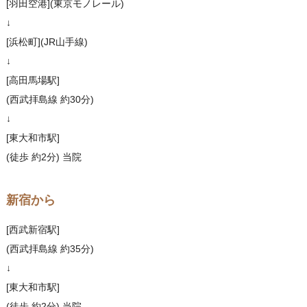
[羽田空港](東京モノレール)
↓
[浜松町](JR山手線)
↓
[高田馬場駅]
(西武拝島線 約30分)
↓
[東大和市駅]
(徒歩 約2分) 当院
新宿から
[西武新宿駅]
(西武拝島線 約35分)
↓
[東大和市駅]
(徒歩 約2分) 当院