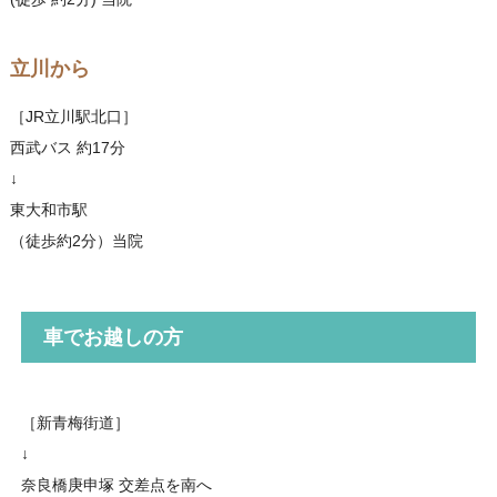
立川から
［JR立川駅北口］
西武バス 約17分
↓
東大和市駅
（徒歩約2分）当院
車でお越しの方
［新青梅街道］
↓
奈良橋庚申塚 交差点を南へ