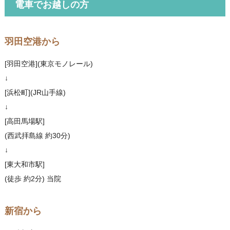
電車でお越しの方
羽田空港から
[羽田空港](東京モノレール)
↓
[浜松町](JR山手線)
↓
[高田馬場駅]
(西武拝島線 約30分)
↓
[東大和市駅]
(徒歩 約2分) 当院
新宿から