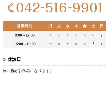
営業時間
月
火
水
木
金
土
日
9:00～12:00
○
○
○
○
○
○
/
15:00～19:30
○
○
○
○
○
/
/
休診日
日、祝
がお休みになります。