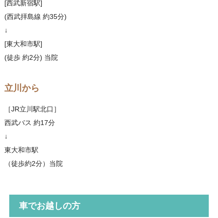
[西武新宿駅]
(西武拝島線 約35分)
↓
[東大和市駅]
(徒歩 約2分) 当院
立川から
［JR立川駅北口］
西武バス 約17分
↓
東大和市駅
（徒歩約2分）当院
車でお越しの方