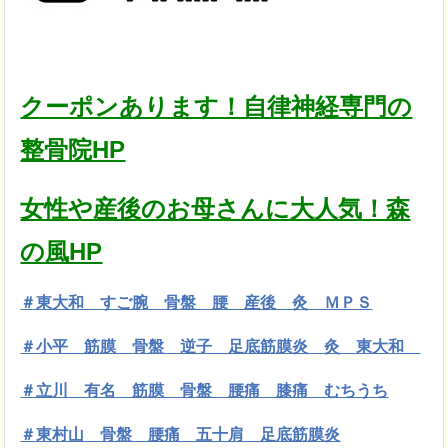
クーポンあります！自律神経専門の
整骨院HP
女性や産後のお母さんに大人気！森
の風HP
＃東大和 すご腕 骨盤 腰 産後 灸 ＭＰＳ
＃小平 筋膜
骨盤 逆子 足底筋膜炎 灸 東大和
＃立川 有名 筋膜 骨盤 腰痛 膝痛 むちうち
＃東村山 骨盤 腰痛 五十肩 足底筋膜炎