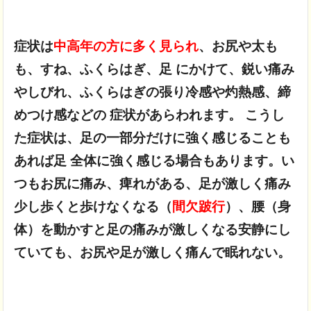
症状は
中高年の方に多く見られ
、お尻や太も
も、
すね、ふくらはぎ、足 にかけて、鋭い痛み
やしびれ、ふくらはぎの張り
冷感や灼熱感、締
めつけ感などの 症状があらわれます。
こうし
た症状は、足の一部分だけに強く感じることも
あれば
足 全体に強く感じる場合もあります。い
つもお尻に痛み、痺れがある、足が激しく痛み
少し歩くと歩けなくなる（
間欠跛行
）、腰（身
体）を動かすと足の痛みが激しくなる
安静にし
ていても、お尻や足が激しく痛んで眠れない。