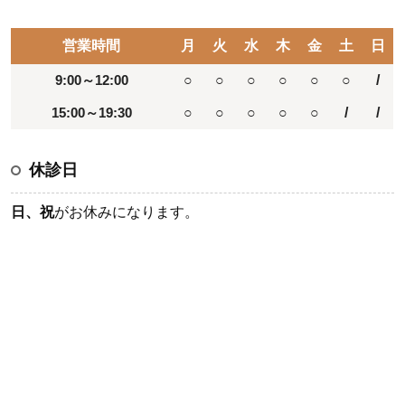
営業時間
月
火
水
木
金
土
日
9:00～12:00
○
○
○
○
○
○
/
15:00～19:30
○
○
○
○
○
/
/
休診日
日、祝
がお休みになります。