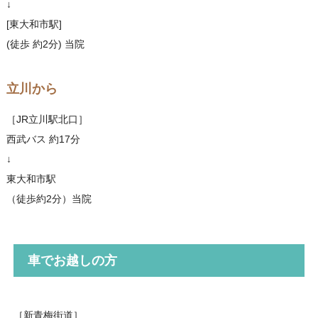
↓
[東大和市駅]
(徒歩 約2分) 当院
立川から
［JR立川駅北口］
西武バス 約17分
↓
東大和市駅
（徒歩約2分）当院
車でお越しの方
［新青梅街道］