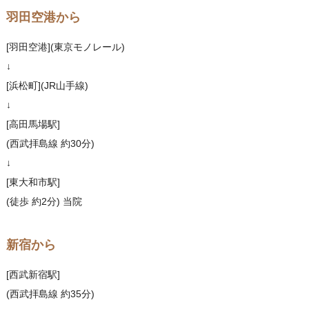
羽田空港から
[羽田空港](東京モノレール)
↓
[浜松町](JR山手線)
↓
[高田馬場駅]
(西武拝島線 約30分)
↓
[東大和市駅]
(徒歩 約2分) 当院
新宿から
[西武新宿駅]
(西武拝島線 約35分)