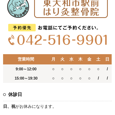
営業時間
月
火
水
木
金
土
日
9:00～12:00
○
○
○
○
○
○
/
15:00～19:30
○
○
○
○
○
/
/
休診日
日、祝
がお休みになります。