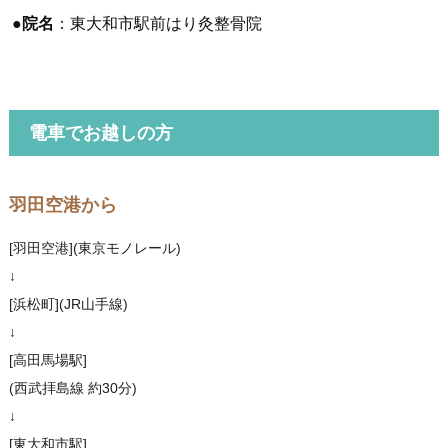
●
院名
：東大和市駅前はり灸整骨院
電車でお越しの方
羽田空港から
[羽田空港](東京モノレール)
↓
[浜松町](JR山手線)
↓
[高田馬場駅]
(西武拝島線 約30分)
↓
[東大和市駅]