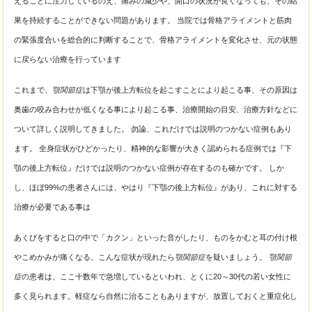
えることに注力しているのえ、痛みの減少や、開口の状況が良くなっても、その結
果を持続することができない問題があります。 当院では骨格アライメントと筋肉
の緊張度合いを総合的に判断することで、骨格アライメントを変化させ、元の状態
に戻らない治療を行っています
これまで、
顎関節症
は下顎が後上方転位を起こすことにより起こる事、その原因は
奥歯の咬み合わせが低くなる事により起こる事、治療開始の目安、治療方針などに
ついて詳しく説明してきました。 勿論、これだけでは説明のつかない症例もあり
ます。 全身症状がひどかったり、精神的な影響が大きく認められる症例では『下
顎の後上方転位』だけでは説明のつかない症例が存在するのも確かです。 しか
し、ほぼ99%の患者さんには、
やはり『下顎の後上方転位』があり、これに対する
治療が必要である事は
あくびをすると口の中で「カクン」といった音がしたり、ものをかむと耳の付け根
やこめかみが痛くなる。こんな症状が現れたら
顎関節症
を疑いましょう。
顎関節
症
の患者は、ここ十数年で急増しているといわれ、とくに20～30代の若い女性に
多く見られます。
軽症なら自然に治ることもありますが、放置しておくと重症化し