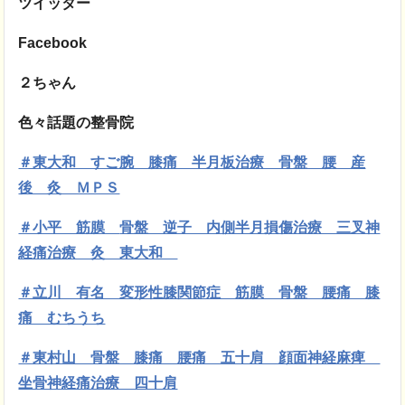
ツイッター
Facebook
２ちゃん
色々話題の整骨院
＃東大和 すご腕 膝痛 半月板治療 骨盤 腰 産
後 灸 ＭＰＳ
＃小平 筋膜
骨盤 逆子 内側半月損傷治療 三叉神
経痛治療 灸 東大和
＃立川 有名 変形性膝関節症 筋膜 骨盤 腰痛 膝
痛 むちうち
＃東村山 骨盤 膝痛 腰痛 五十肩 顔面神経麻痺
坐骨神経痛治療 四十肩