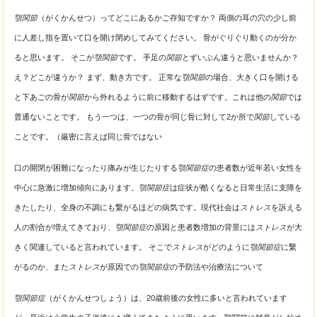
顎関節
（がくかんせつ）ってどこにあるかご存知ですか？ 両側の耳の穴の少し前
に人差し指を置いて口を開け閉めしてみてください。 骨がぐりぐり動くのが分か
ると思います。 そこが
顎関節
です。 手足の
関節
とずいぶん違うと思いませんか？
え？どこが違うか？ まず、動き方です。 正常な
顎関節
の場合、大きく口を開ける
と下あごの骨が
関節
から外れるように前に移動するはずです。これは他の
関節
では
普通ないことです。 もう一つは、一つの骨が同じ骨に対して2か所で
関節
している
ことです。（厳密に言えば同じ骨ではない
口の開閉が困難になったり痛みが生じたりする
顎関節症
の患者数が近年若い女性を
中心に急激に増加傾向にあります。
顎関節症
は症状が酷くなると日常生活に支障を
きたしたり、全身の不調にも繋がるほどの病気です。現代社会は
ストレス
を訴える
人の割合が増えてきており、
顎関節症
の原因と患者数増加の背景には
ストレス
が大
きく関連していると言われています。 そこで
ストレス
がどのように
顎関節症
に繋
がるのか、また
ストレス
が原因での
顎関節症
の予防法や治療法について
顎関節症
（がくかんせつしょう）は、20歳前後の女性に多いと言われています