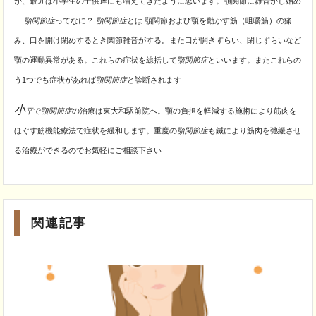
が、最近は小学生の子供達にも増えてきたように思います。顎関節に雑音がし始め
…
顎関節症
ってなに？
顎関節症
とは 顎関節および顎を動かす筋（咀嚼筋）の痛
み、口を開け閉めするとき関節雑音がする。また口が開きずらい、閉じずらいなど
顎の運動異常がある。これらの症状を総括して
顎関節症
といいます。またこれらの
う1つでも症状があれば
顎関節症
と診断されます
小
平
で
顎関節症
の治療は東大和駅前院へ。顎の負担を軽減する施術により筋肉を
ほぐす筋機能療法で症状を緩和します。重度の
顎関節症
も鍼により筋肉を弛緩させ
る治療ができるのでお気軽にご相談下さい
関連記事