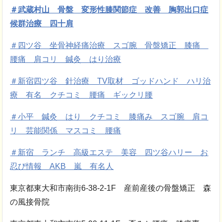
＃武蔵村山 骨盤 変形性膝関節症 改善 胸郭出口症
候群治療 四十肩
＃四ツ谷 坐骨神経痛治療 スゴ腕 骨盤矯正 膝痛
腰痛 肩コリ 鍼灸 はり治療
＃新宿四ツ谷 針治療 TV取材 ゴッドハンド ハリ治
療 有名 クチコミ 腰痛 ギックリ腰
＃小平 鍼灸 はり クチコミ 膝痛み スゴ腕 肩コ
リ 芸能関係 マスコミ 腰痛
＃新宿 ランチ 高級エステ 美容 四ツ谷ハリー お
忍び情報 AKB 嵐 有名人
東京都東大和市南街6-38-2-1F 産前産後の骨盤矯正 森
の風接骨院