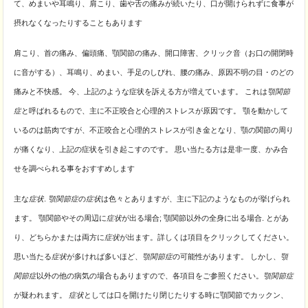
て、めまいや耳鳴り、
肩こり、歯や舌の痛みが続いたり、口が開けられずに食事が
摂れなくなったりすることもあります
肩こり、首の痛み、偏頭痛、顎関節の痛み、開口障害、クリック音（お口の開閉時
に音がする）、耳鳴り、めまい、手足のしびれ、腰の痛み、原因不明の目・のどの
痛みと不快感。 今、上記のような症状を訴える方が増えています。 これは
顎関節
症
と呼ばれるもので、
主に不正咬合と心理的ストレスが原因です。 顎を動かして
いるのは筋肉ですが、不正咬合と心理的ストレスが引き金となり、顎の関節の周り
が痛くなり、上記の症状を引き起こすのです。 思い当たる方は是非一度、かみ合
せを調べられる事をおすすめします
主な
症状
.
顎関節症
の
症状
は色々とありますが、主に下記のようなものが挙げられ
ます。 顎関節やその周辺に
症状
が出る場合; 顎関節以外の全身に出る場合. とがあ
り、
どちらかまたは両方に
症状
が出ます。詳しくは項目をクリックしてください。
思い当たる
症状
が多ければ多いほど、
顎関節症
の可能性があります。 しかし、
顎
関節症
以外の他の病気の場合もありますので、各項目をご参照ください。
顎関節症
が疑われます。
症状
としては口を開けたり閉じたりする時に顎関節でカックン、