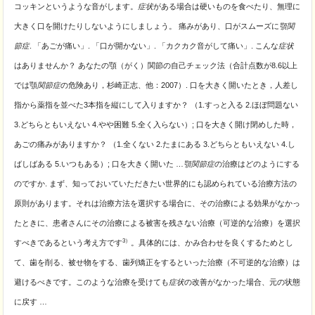
コッキンというような音がします。
症状
がある場合は硬いものを食べたり、無理に
大きく口を開けたりしないようにしましょう。 痛みがあり、口がスムーズに
顎関
節症
. 「あごが痛い」. 「口が開かない」. 「カクカク音がして痛い」. こんな
症状
はありませんか？ あなたの顎（がく）関節の自己チェック法（合計点数が8.6以上
では顎
関節症
の危険あり，杉崎正志、他：2007）. 口を大きく開いたとき，人差し
指から薬指を並べた3本指を縦にして入りますか？ （1.すっと入る 2.ほぼ問題ない
3.どちらともいえない 4.やや困難 5.全く入らない）; 口を大きく開け閉めした時，
あごの痛みがありますか？ （1.全くない 2.たまにある 3.どちらともいえない 4.し
ばしばある 5.いつもある）; 口を大きく開いた …
顎関節症
の治療はどのようにする
のですか. まず、知っておいていただきたい世界的にも認められている治療方法の
原則があります。それは治療方法を選択する場合に、その治療による効果がなかっ
たときに、患者さんにその治療による被害を残さない治療（可逆的な治療）を選択
3）
すべきであるという考え方です
。具体的には、かみ合わせを良くするためとし
て、歯を削る、被せ物をする、歯列矯正をするといった治療（不可逆的な治療）は
避けるべきです。このような治療を受けても
症状
の改善がなかった場合、元の状態
に戻す …