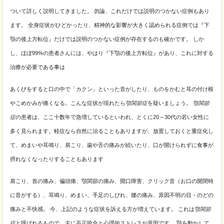
ついて詳しく説明してきました。 勿論、これだけでは説明のつかない症例もあり
ます。 全身症状がひどかったり、精神的な影響が大きく認められる症例では『下
顎の後上方転位』だけでは説明のつかない症例が存在するのも確かです。 しか
し、ほぼ99%の患者さんには、
やはり『下顎の後上方転位』があり、これに対する
治療が必要である事は
あくびをすると口の中で「カクン」といった音がしたり、ものをかむと耳の付け根
やこめかみが痛くなる。こんな症状が現れたら
顎関節症
を疑いましょう。
顎関節
症
の患者は、ここ十数年で急増しているといわれ、とくに20～30代の若い女性に
多く見られます。
軽症なら自然に治ることもありますが、放置しておくと重症化し
て、めまいや耳鳴り、
肩こり、歯や舌の痛みが続いたり、口が開けられずに食事が
摂れなくなったりすることもあります
肩こり、首の痛み、偏頭痛、顎関節の痛み、開口障害、クリック音（お口の開閉時
に音がする）、耳鳴り、めまい、手足のしびれ、腰の痛み、原因不明の目・のどの
痛みと不快感。 今、上記のような症状を訴える方が増えています。 これは
顎関節
症
と呼ばれるもので、
主に不正咬合と心理的ストレスが原因です。 顎を動かして