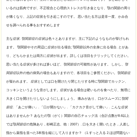
いるのは筋肉ですが、不正咬合と心理的ストレスが引き金となり、顎の関節の周り
が痛くなり、上記の症状を引き起こすのです。 思い当たる方は是非一度、かみ合
せを調べられる事をおすすめします
主な
症状
.
顎関節症
の
症状
は色々とありますが、主に下記のようなものが挙げられ
ます。 顎関節やその周辺に
症状
が出る場合; 顎関節以外の全身に出る場合. とがあ
り、
どちらかまたは両方に
症状
が出ます。詳しくは項目をクリックしてください。
思い当たる
症状
が多ければ多いほど、
顎関節症
の可能性があります。 しかし、
顎
関節症
以外の他の病気の場合もありますので、各項目をご参照ください。
顎関節症
が疑われます。
症状
としては口を開けたり閉じたりする時に顎関節でカックン、
コッキンというような音がします。
症状
がある場合は硬いものを食べたり、無理に
大きく口を開けたりしないようにしましょう。 痛みがあり、口がスムーズに
顎関
節症
. 「あごが痛い」. 「口が開かない」. 「カクカク音がして痛い」. こんな
症状
はありませんか？ あなたの顎（がく）関節の自己チェック法（合計点数が8.6以上
では顎
関節症
の危険あり，杉崎正志、他：2007）. 口を大きく開いたとき，人差し
指から薬指を並べた3本指を縦にして入りますか？ （1.すっと入る 2.ほぼ問題ない