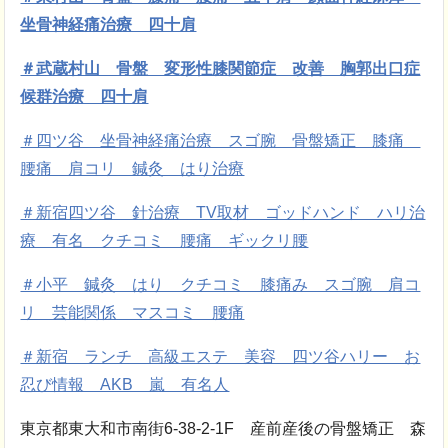
坐骨神経痛治療 四十肩
＃武蔵村山 骨盤 変形性膝関節症 改善 胸郭出口症
候群治療 四十肩
＃四ツ谷 坐骨神経痛治療 スゴ腕 骨盤矯正 膝痛
腰痛 肩コリ 鍼灸 はり治療
＃新宿四ツ谷 針治療 TV取材 ゴッドハンド ハリ治
療 有名 クチコミ 腰痛 ギックリ腰
＃小平 鍼灸 はり クチコミ 膝痛み スゴ腕 肩コ
リ 芸能関係 マスコミ 腰痛
＃新宿 ランチ 高級エステ 美容 四ツ谷ハリー お
忍び情報 AKB 嵐 有名人
東京都東大和市南街6-38-2-1F 産前産後の骨盤矯正 森