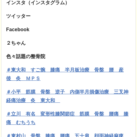
インスタ（インスタグラム）
ツイッター
Facebook
２ちゃん
色々話題の整骨院
＃東大和 すご腕 膝痛 半月板治療 骨盤 腰 産
後 灸 ＭＰＳ
＃小平 筋膜
骨盤 逆子 内側半月損傷治療 三叉神
経痛治療 灸 東大和
＃立川 有名 変形性膝関節症 筋膜 骨盤 腰痛 膝
痛 むちうち
＃東村山 骨盤 膝痛 腰痛 五十肩 顔面神経麻痺