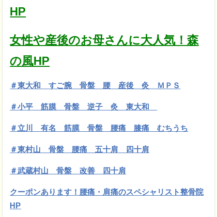
HP
女性や産後のお母さんに大人気！森
の風HP
＃東大和 すご腕 骨盤 腰 産後 灸 ＭＰＳ
＃小平 筋膜
骨盤 逆子 灸 東大和
＃立川 有名 筋膜 骨盤 腰痛 膝痛 むちうち
＃東村山 骨盤 腰痛 五十肩 四十肩
＃武蔵村山 骨盤 改善 四十肩
クーポンあります！腰痛・肩痛のスペシャリスト整骨院
HP