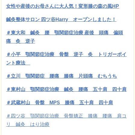
女性や産後のお母さんに大人気！変形膝の森の風HP
鍼灸整体サロン 四ツ谷Harry オープンしました！
＃東大和 鍼灸 腰 顎関節症治療 産後 頭痛 偏頭
痛 灸 逆子
＃小平 顎関節症治療 骨盤 逆子 灸 トリガーポイ
ント療法
＃立川 顎関節症 腰痛 膝痛 片頭痛 むちうち
＃東村山 顎関節症治療 鍼灸 腰痛 五十肩 四十肩
＃武蔵村山 骨盤 MPS 膝痛 五十肩 四十肩
＃四ツ谷 顎関節症治療 骨盤矯正 膝痛 腰痛 肩コ
リ 鍼灸 はり治療