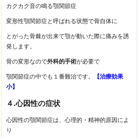
カクカク音の鳴る顎関節症
変形性顎関節症と呼ばれる状態で
骨自体に
とがった骨棘が出来て
顎が動いた際に痛みを誘
発します。
骨の変形なので
外科的手術
が必要で
顎関節症の中でも１番難治です。
【治療効果
小】
４.心因性の症状
心因性の顎関節症は、心理的・精神的原因によ
り