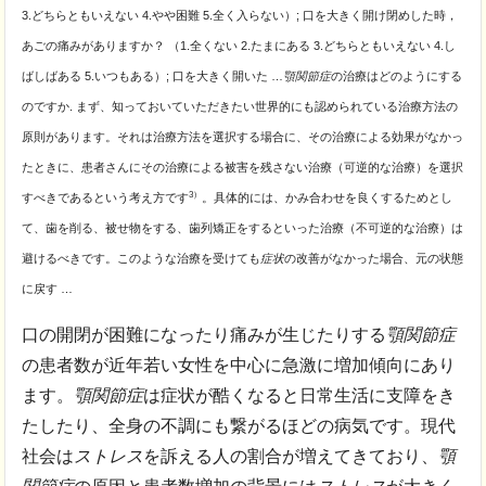
3.どちらともいえない 4.やや困難 5.全く入らない）; 口を大きく開け閉めした時，
あごの痛みがありますか？ （1.全くない 2.たまにある 3.どちらともいえない 4.し
ばしばある 5.いつもある）; 口を大きく開いた …
顎関節症
の治療はどのようにする
のですか. まず、知っておいていただきたい世界的にも認められている治療方法の
原則があります。それは治療方法を選択する場合に、その治療による効果がなかっ
たときに、患者さんにその治療による被害を残さない治療（可逆的な治療）を選択
3）
すべきであるという考え方です
。具体的には、かみ合わせを良くするためとし
て、歯を削る、被せ物をする、歯列矯正をするといった治療（不可逆的な治療）は
避けるべきです。このような治療を受けても
症状
の改善がなかった場合、元の状態
に戻す …
口の開閉が困難になったり痛みが生じたりする
顎関節症
の患者数が近年若い女性を中心に急激に増加傾向にあり
ます。
顎関節症
は症状が酷くなると日常生活に支障をき
たしたり、全身の不調にも繋がるほどの病気です。現代
社会は
ストレス
を訴える人の割合が増えてきており、
顎