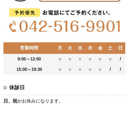
営業時間
月
火
水
木
金
土
日
9:00～12:00
○
○
○
○
○
○
/
15:00～19:30
○
○
○
○
○
/
/
休診日
日、祝
がお休みになります。