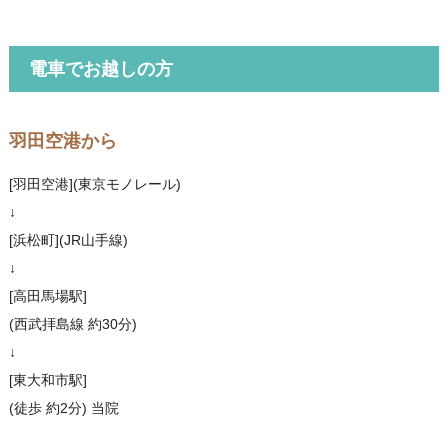
電車でお越しの方
羽田空港から
[羽田空港](東京モノレール)
↓
[浜松町](JR山手線)
↓
[高田馬場駅]
(西武拝島線 約30分)
↓
[東大和市駅]
(徒歩 約2分) 当院