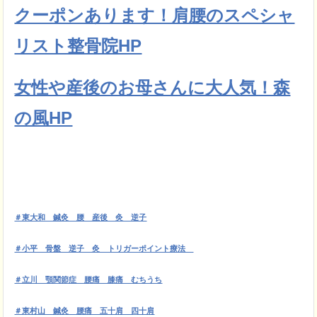
クーポンあります！肩腰のスペシャ
リスト整骨院HP
女性や産後のお母さんに大人気！森
の風HP
＃東大和 鍼灸 腰 産後 灸 逆子
＃小平 骨盤 逆子 灸 トリガーポイント療法
＃立川 顎関節症 腰痛 膝痛 むちうち
＃東村山 鍼灸 腰痛 五十肩 四十肩