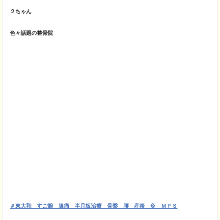
２ちゃん
色々話題の整骨院
＃東大和 すご腕 膝痛 半月板治療 骨盤 腰 産後 灸 ＭＰＳ