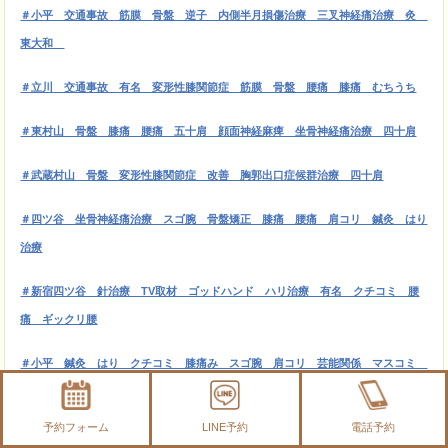
＃小平 交通事故 筋膜
骨盤 逆子 内側半月損傷治療 三叉神経痛治療 灸
東大和
＃立川 交通事故 有名 変形性膝関節症 筋膜 骨盤 腰痛 膝痛 むちうち
＃東村山 骨盤 膝痛 腰痛 五十肩 顔面神経麻痺 坐骨神経痛治療 四十肩
＃武蔵村山 骨盤 変形性膝関節症 改善 胸郭出口症候群治療 四十肩
＃四ツ谷 坐骨神経痛治療 スゴ腕 骨盤矯正 膝痛 腰痛 肩コリ 鍼灸 はり
治療
＃新宿四ツ谷 針治療 TV取材 ゴッドハンド ハリ治療 有名 クチコミ 腰
痛 ギックリ腰
＃小平 鍼灸 はり クチコミ 膝痛み スゴ腕 肩コリ 芸能関係 マスコミ
腰痛
予約フォーム
LINE予約
電話予約
＃新宿 ランチ 高級エステ 美容 四ツ谷ハリー お忍び情報 AKB 嵐 有