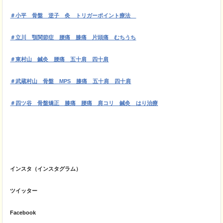
＃小平 骨盤 逆子 灸 トリガーポイント療法
＃立川 顎関節症 腰痛 膝痛 片頭痛 むちうち
＃東村山 鍼灸 腰痛 五十肩 四十肩
＃武蔵村山 骨盤 MPS 膝痛 五十肩 四十肩
＃四ツ谷 骨盤矯正 膝痛 腰痛 肩コリ 鍼灸 はり治療
インスタ（インスタグラム）
ツイッター
Facebook