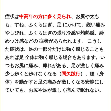
症状は
中高年の方に多く見られ
、お尻や太も
も、
すね、ふくらはぎ、足 にかけて、鋭い痛み
やしびれ、ふくらはぎの張り
冷感や灼熱感、締
めつけ感などの 症状があらわれます。
こうし
た症状は、足の一部分だけに強く感じることも
あれば
足 全体に強く感じる場合もあります。い
つもお尻に痛み、痺れがある、足が激しく痛み
少し歩くと歩けなくなる（
間欠跛行
）、腰（身
体）を動かすと足の痛みが激しくなる
安静にし
ていても、お尻や足が激しく痛んで眠れない。