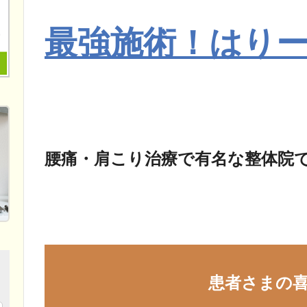
最強施術！はり
腰痛
・
肩こり
治療で有名な整体院
患者さまの