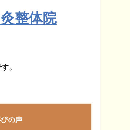
ー灸整体院
です。
喜びの声