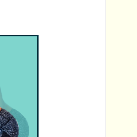
で
たが
う間に