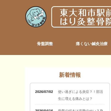
骨盤調整
痛くない鍼灸治療
新着情報
2026/07/02
使い過ぎによる炎症？！部活
生に増える痛みとは？
2026/04/16
骨盤の傾きは姿勢のせい？身