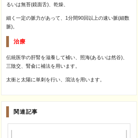
るいは無苔(鏡面舌)、乾燥、
細く一定の脈力があって、1分間90回以上の速い脈(細数
脈)。
治療
伝統医学の肝腎を滋養して補い、照海(あるいは然谷)、
三陰交、腎兪に補法を用います。
太衝と太陽に単刺を行い、瀉法を用います。
関連記事