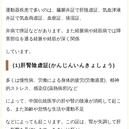
運動器疾患で多いのは、臓腑弁証で肝陰虚証、気血津液
弁証で気血両虚証、血瘀証、痰湿証、
弁病で痹証などがあります。また経脈病や経筋病では障
害部位を通る経脈や経筋が深く関係
しています。
(1)肝腎陰虚証(かんじんいんきょしょう)
多くは慢性病、労働による身体的疲労(労働過度)、精神
的ストレス、感染症(温熱病邪)など
によって、中国伝統医学の肝や腎の陰液が消耗して起こ
る。また加齢や怠惰な生活や運動不足
などによっても起こります。この証は、腎が失調して肝