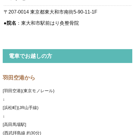
〒207-0014 東京都東大和市南街5-90-11-1F
●
院名
：東大和市駅前はり灸整骨院
電車でお越しの方
羽田空港から
[羽田空港](東京モノレール)
↓
[浜松町](JR山手線)
↓
[高田馬場駅]
(西武拝島線 約30分)