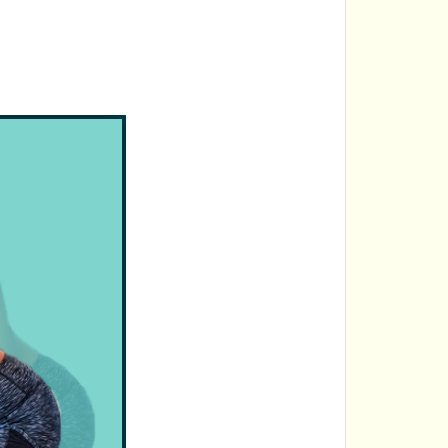
が
何らかの
位した状態で