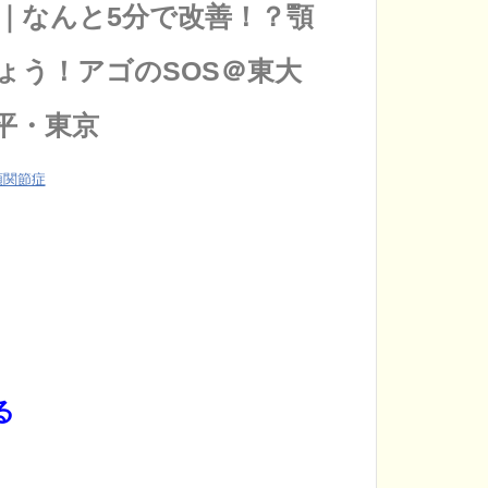
｜なんと5分で改善！？顎
ょう！アゴのSOS＠東大
平・東京
顎関節症
る