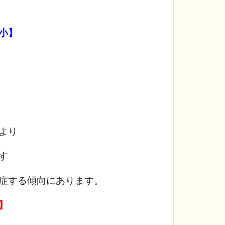
小】
より
す
症する傾向にあります。
】