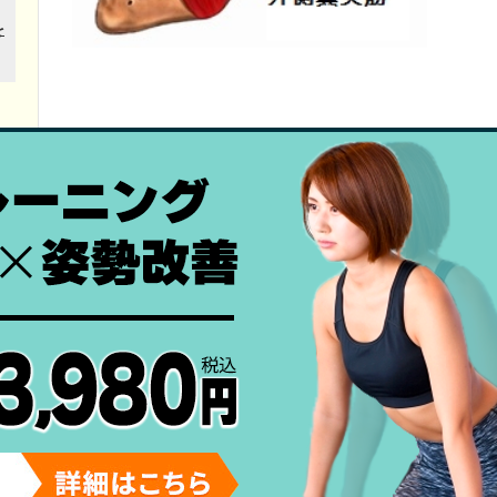
２．関節性の症状
関節円板を後方から支えている円板後部組織
原因により障害を受けて
関節円板が前方に転
軽い脱臼に当たります。
【治療効果大】