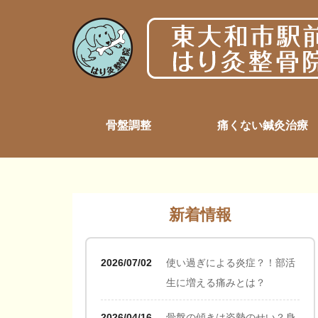
骨盤調整
痛くない鍼灸治療
新着情報
2026/07/02
使い過ぎによる炎症？！部活
生に増える痛みとは？
2026/04/16
骨盤の傾きは姿勢のせい？身