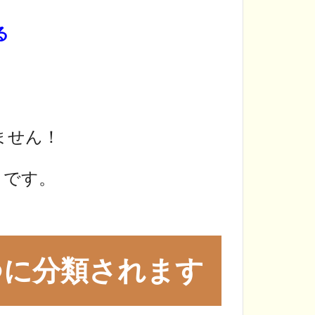
る
ません！
】です。
つに分類されます