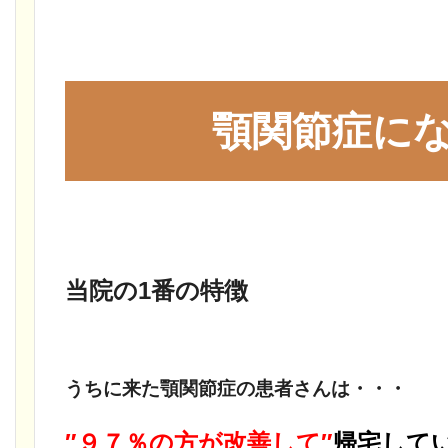
顎関節症に
当院の1番の特徴
うちに来た顎関節症の患者さんは・・・
″９７％の方が改善して″
帰宅して